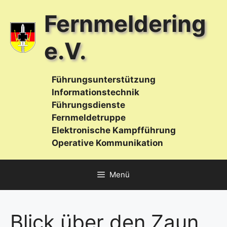
Zum
Fernmeldering
Inhalt
springen
e.V.
Führungsunterstützung
Informationstechnik
Führungsdienste
Fernmeldetruppe
Elektronische Kampfführung
Operative Kommunikation
Menü
Blick über den Zaun