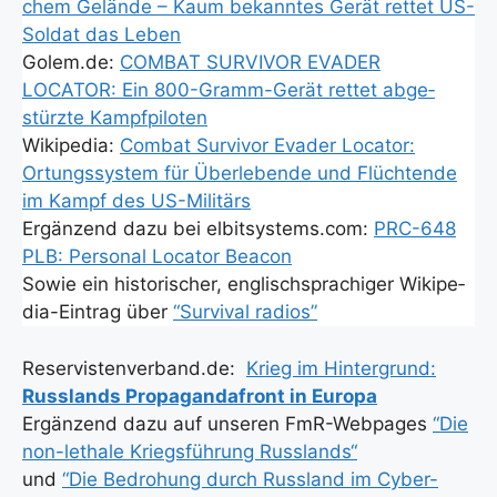
chem Gelän­de – Kaum bekann­tes Gerät ret­tet US-
Sol­dat das Leben
Golem.de:
COMBAT SURVIVOR EVADER
LOCATOR: Ein 800-Gramm-Gerät ret­tet abge­
stürz­te Kampf­pi­lo­ten
Wiki­pe­dia:
Com­bat Sur­vi­vor Eva­der Loca­tor:
Ortungs­sys­tem für Über­le­ben­de und Flüch­ten­de
im Kampf des US-Mili­tärs
Ergän­zend dazu bei elbitsystems.com:
PRC-648
PLB: Per­so­nal Loca­tor Bea­con
Sowie ein his­to­ri­scher, eng­lisch­spra­chi­ger Wiki­pe­
dia-Ein­trag über
“Sur­vi­val radi­os”
Reservistenverband.de:
Krieg im Hin­ter­grund:
Russ­lands Pro­pa­gan­da­front in Euro­pa
Ergän­zend dazu auf unse­ren FmR-Web­pages
“Die
non-letha­le Kriegs­füh­rung Russ­lands“
und
“Die Bedro­hung durch Russ­land im Cyber-