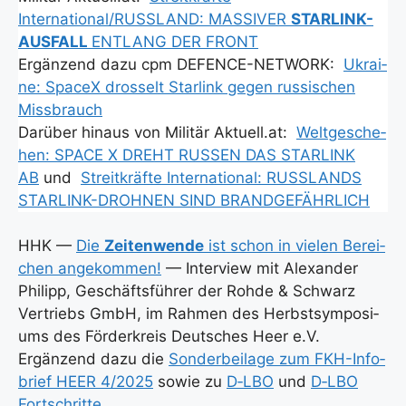
International/RUSSLAND: MASSIVER
STARLINK-
AUSFALL
ENTLANG DER FRONT
Ergän­zend dazu cpm DEFENCE-NETWORK:
Ukrai­
ne: SpaceX dros­selt Star­link gegen rus­si­schen
Miss­brauch
Dar­über hin­aus von Mili­tär Aktuell.at:
Welt­ge­sche­
hen: SPACE X DREHT RUSSEN DAS STARLINK
AB
und
Streit­kräf­te Inter­na­tio­nal: RUSSLANDS
STARLINK-DROHNEN SIND BRANDGEFÄHRLICH
HHK —
Die
Zei­ten­wen­de
ist schon in vie­len Berei­
chen ange­kom­men!
— Inter­view mit Alex­an­der
Phil­ipp, Geschäfts­füh­rer der Roh­de & Schwarz
Ver­triebs GmbH, im Rah­men des Herbst­sym­po­si­
ums des För­der­kreis Deut­sches Heer e.V.
Ergän­zend dazu die
Son­der­bei­la­ge zum FKH-Info­
brief HEER 4/2025
sowie zu
D‑LBO
und
D‑LBO
Fort­schrit­te