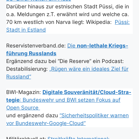
Dar­über hin­aus zur est­ni­schen Stadt Püs­si, die in
o.a. Mel­dun­gen z.T. erwähnt wird und wel­che ca.
70 km west­lich von Nar­va liegt: Wiki­pe­dia:
Püs­si:
Stadt in Est­land
Reservistenverband.de:
Die
non-letha­le Kriegs­
füh­rung Russ­lands
Ergän­zend dazu bei “Die Reser­ve” ein Pod­cast:
Desta­bi­li­sie­rung:
„Rügen wäre ein idea­les Ziel für
Russ­land“
BWI-Maga­zin:
Digi­ta­le Sou­ve­rä­ni­tä­t/­Cloud-Stra­
te­gie
: Bun­des­wehr und BWI set­zen Fokus auf
Open Source
und ergän­zend dazu
“Sicher­heits­po­li­ti­ker war­nen
vor Bun­des­wehr-Goog­le-Cloud”
Militäraktuell.at:
Streit­kräf­te Inter­na­tio­nal: