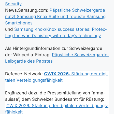
Secu­ri­ty
News.Samsung.com:
Päpst­li­che Schwei­zer­gar­de
nutzt Sam­sung Knox Suite und robus­te Sam­sung
Smart­phones
und
Sam­sung Knox/Knox suc­cess sto­ries: Pro­tec­
ting the world’s histo­ry with today’s tech­no­lo­gy
Als Hin­ter­grund­in­for­ma­ti­on zur Schwei­zer­gar­de
der Wiki­pe­dia-Ein­trag:
Päpst­li­che Schwei­zer­gar­de:
Leib­gar­de des Paps­tes
Defence-Net­work:
CWIX 2026
: Stär­kung der digi­
ta­len Ver­tei­di­gungs­fä­hig­keit
Ergän­zend dazu die Pres­se­mit­tei­lung von “arma­
su­is­se”, dem Schwei­zer Bun­des­amt für Rüs­tung:
CWIX 2026: Stär­kung der digi­ta­len Ver­tei­di­gungs­
fä­hig­keit