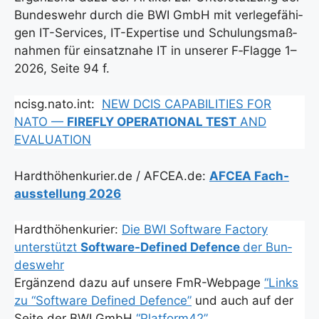
Bun­des­wehr durch die BWI GmbH mit ver­le­ge­fä­hi­
gen IT-Ser­vices, IT-Exper­ti­se und Schu­lungs­maß­
nah­men für ein­satz­na­he IT in unse­rer F‑Flagge 1–
2026, Sei­te 94 f.
ncisg.nato.int:
NEW DCIS CAPABILITIES FOR
NATO —
FIREFLY OPERATIONAL TEST
AND
EVALUATION
Hardthöhenkurier.de / AFCEA.de:
AFCEA Fach­
aus­stel­lung 2026
Hardt­hö­hen­ku­rier:
Die BWI Soft­ware Fac­to­ry
unter­stützt
Soft­ware-Defi­ned Defence
der Bun­
des­wehr
Ergän­zend dazu auf unse­re FmR-Web­page
“Links
zu “Soft­ware Defi­ned Defence”
und auch auf der
Sei­te der BWI GmbH
“Platform42”