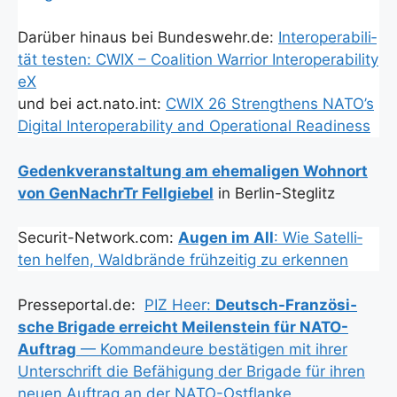
Dar­über hin­aus bei Bundeswehr.de:
Inter­ope­ra­bi­li­
tät tes­ten: CWIX – Coali­ti­on War­ri­or Inter­ope­ra­bi­li­ty
eX
und bei act.nato.int:
CWIX 26 Streng­thens NATO’s
Digi­tal Inter­ope­ra­bi­li­ty and Ope­ra­tio­nal Rea­di­ness
Gedenk­ver­an­stal­tung am ehe­ma­li­gen Wohn­ort
von Gen­Nach­rTr Fell­gie­bel
in Ber­lin-Ste­glitz
Securit-Network.com:
Augen im All
: Wie Satel­li­
ten hel­fen, Wald­brän­de früh­zei­tig zu erken­nen
Presseportal.de:
PIZ Heer:
Deutsch-Fran­zö­si­
sche Bri­ga­de erreicht Mei­len­stein für NATO-
Auf­trag
— Kom­man­deu­re bestä­ti­gen mit ihrer
Unter­schrift die Befä­hi­gung der Bri­ga­de für ihren
neu­en Auf­trag an der NATO-Ost­flan­ke