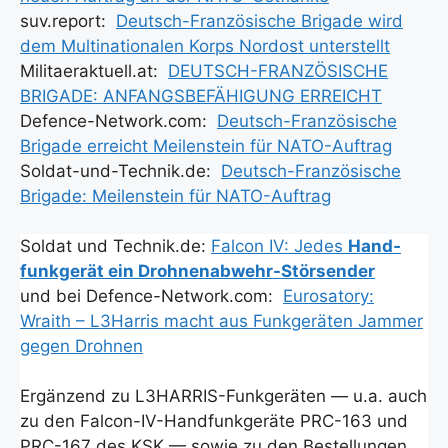
suv.report:
Deutsch-Fran­zö­si­sche Bri­ga­de wird
dem Mul­ti­na­tio­na­len Korps Nord­ost unter­stellt
Militaeraktuell.at:
DEUTSCH-FRANZÖSISCHE
BRIGADE: ANFANGSBEFÄHIGUNG ERREICHT
Defence-Network.com:
Deutsch-Fran­zö­si­sche
Bri­ga­de erreicht Mei­len­stein für NATO-Auf­trag
Soldat-und-Technik.de:
Deutsch-Fran­zö­si­sche
Bri­ga­de: Mei­len­stein für NATO-Auf­trag
Sol­dat und Technik.de:
Fal­con IV: Jedes
Hand­
funk­ge­rät ein Droh­nen­ab­wehr-Stör­sen­der
und bei Defence-Network.com:
Euro­sa­to­ry:
Wraith – L3Harris macht aus Funk­ge­rä­ten Jam­mer
gegen Droh­nen
Ergän­zend zu L3HAR­RIS-Funk­ge­rä­ten — u.a. auch
zu den Fal­con-IV-Hand­funk­ge­rä­te PRC-163 und
PRC-167 des KSK — sowie zu den Bestel­lun­gen