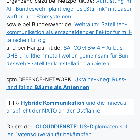
Ergän­zend dazu bei Netzpolitik.de:
Auf­rüs­tung im
All: Bun­des­wehr plant eige­nes „Star­link“ mit Las­er­
waf­fen und Stör­sys­te­men
sowie bei Bundeswehr.de:
Welt­raum: Satel­li­ten­
kom­mu­ni­ka­ti­on als ent­schei­den­der Fak­tor für mili­
tä­ri­schen Erfolg
und bei Hartpunkt.de:
SATCOM Bw 4 – Air­bus,
OHB und Rhein­me­tall wol­len gemein­sam für Bun­
des­wehr-Satel­li­ten­kon­stel­la­ti­on anbie­ten
cpm DEFENCE-NETWORK:
Ukrai­ne-Krieg: Russ­
land faked
Bäu­me als Anten­nen
HHK:
Hybri­de Kom­mu­ni­ka­ti­on
und die Inno­va­ti­
ons­pflicht der NATO an der Ost­flan­ke
Golem.de:
CLOUDDIENSTE
: US-Diplo­ma­ten sol­
len Daten­sou­ve­rä­ni­tät bekämp­fen