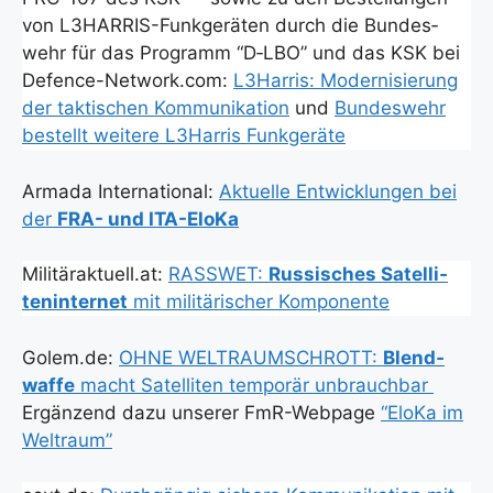
von L3HAR­RIS-Funk­ge­rä­ten durch die Bun­des­
wehr für das Pro­gramm “D‑LBO” und das KSK bei
Defence-Network.com:
L3Harris: Moder­ni­sie­rung
der tak­ti­schen Kom­mu­ni­ka­ti­on
und
Bun­des­wehr
bestellt wei­te­re L3Harris Funk­ge­rä­te
Arma­da Inter­na­tio­nal:
Aktu­el­le Ent­wick­lun­gen bei
der
FRA- und ITA-Elo­Ka
Militäraktuell.at:
RASSWET:
Rus­si­sches Satel­li­
ten­in­ter­net
mit mili­tä­ri­scher Kom­po­nen­te
Golem.de:
OHNE WELTRAUMSCHROTT:
Blend­
waf­fe
macht Satel­li­ten tem­po­rär unbrauch­bar
Ergän­zend dazu unse­rer FmR-Web­page
“Elo­Ka im
Welt­raum”