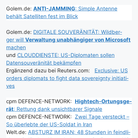
Golem.de:
ANTI-JAMMING
: Simp­le Anten­ne
behält Satel­li­ten fest im Blick
Golem.de:
DIGITALE SOUVERÄNITÄT: Wild­ber­
ger will
Ver­wal­tung unab­hän­gi­ger von Micro­soft
machen
und
CLOUDDIENSTE: US-Diplo­ma­ten sol­len
Daten­sou­ve­rä­ni­tät bekämp­fen
Ergän­zend dazu bei Reuters.com:
Exclu­si­ve: US
orders diplo­mats to fight data sove­reig­n­ty initia­ti­
ves
cpm DEFENCE-NETWORK:
High­tech-Ortungs­ge­
rät
: Ret­tung dank unsicht­ba­rer Signa­le
cpm DEFENCE-NETWORK:
Zwei Tage ver­steckt –
So über­leb­te der US-Sol­dat in Iran
Welt.de:
ABSTURZ IM IRAN: 48 Stun­den in feind­li­