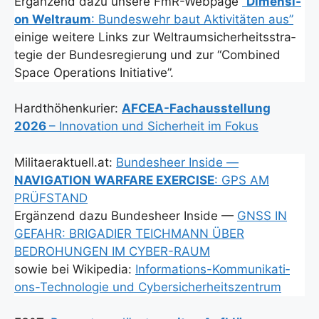
Ergän­zend dazu unse­re FmR-Web­page
“
Dimen­si­
on Welt­raum
: Bun­des­wehr baut Akti­vi­tä­ten aus”
eini­ge wei­te­re Links zur Welt­raum­si­cher­heits­stra­
te­gie der Bun­des­re­gie­rung und zur “Com­bi­ned
Space Ope­ra­ti­ons Initia­ti­ve”.
Hardt­hö­hen­ku­rier:
AFCEA-Fach­aus­stel­lung
2026
– Inno­va­ti­on und Sicher­heit im Fokus
Militaeraktuell.at:
Bun­des­heer Insi­de —
NAVIGATION WARFARE EXERCISE
: GPS AM
PRÜFSTAND
Ergän­zend dazu Bun­des­heer Insi­de —
GNSS IN
GEFAHR: BRIGADIER TEICHMANN ÜBER
BEDROHUNGEN IM CYBER-RAUM
sowie bei Wiki­pe­dia:
Infor­ma­ti­ons-Kom­mu­ni­ka­ti­
ons-Tech­no­lo­gie und Cyber­si­cher­heits­zen­trum