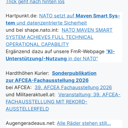
Trick geht nach hin­ten los
Hartpunkt.de:
NATO setzt auf
Maven Smart Sys­
tem
und daten­zen­trier­te Sicher­heit
und bei shape.nato.int:
NATO MAVEN SMART
SYSTEM ACHIEVES FULL TECHNICAL
OPERATIONAL CAPABILITY
Ergän­zend dazu auf unse­re FmR-Web­page
“
KI-
Unter­stüt­zun­g/-Nut­zung
in der NATO”
Hardt­hö­hen Kurier:
Son­der­pu­bli­ka­ti­on
zur AFCEA-Fach­aus­stel­lung 2026
bei AFCEA:
39. AFCEA Fach­aus­stel­lung 2026
und Militaeraktuell.at:
Ver­an­stal­tung: 39. AFCEA-
FACHAUSSTELLUNG MIT REKORD-
AUSSTELLERFELD
Augengeradeaus.net:
Alle Räder ste­hen still…