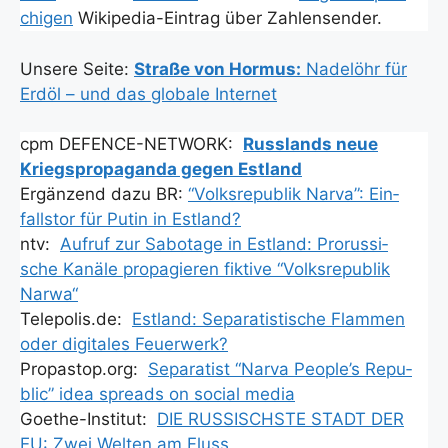
chi­gen
Wiki­pe­dia-Ein­trag über Zah­len­sen­der.
Unse­re Sei­te:
Stra­ße von Hor­mus:
Nadel­öhr für
Erd­öl – und das glo­ba­le Inter­net
cpm DEFENCE-NETWORK:
Russ­lands neue
Kriegs­pro­pa­gan­da gegen Est­land
Ergän­zend dazu BR:
“Volks­re­pu­blik Nar­va”: Ein­
falls­tor für Putin in Est­land?
ntv:
Auf­ruf zur Sabo­ta­ge in Est­land: Pro­rus­si­
sche Kanä­le pro­pa­gie­ren fik­ti­ve “Volks­re­pu­blik
Nar­wa“
Telepolis.de:
Est­land: Sepa­ra­tis­ti­sche Flam­men
oder digi­ta­les Feu­er­werk?
Propastop.org:
Sepa­ra­tist “Nar­va People’s Repu­
blic” idea spreads on social media
Goe­the-Insti­tut:
DIE RUSSISCHSTE STADT DER
EU: Zwei Wel­ten am Fluss