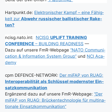
Hartpunkt.de:
Elek­tro­ni­scher Kampf – eine Fähig­
keit zur
Abwehr rus­si­scher bal­lis­ti­scher Rake­
ten?
ncisg.nato.int:
NCISG
UPLIFT TRAINING
CONFERENCE
– BUILDING READINESS
—
Dazu auf unse­re FmR-Web­page
“NATO Com­mu­ni­
ca­ti­on & Infor­ma­ti­on Sys­tem Group”
und
NCI Aca­
de­my
cpm DEFENCE-NETWORK:
Der miFAP von RUAG:
Inter­ope­ra­bi­li­tät als Schlüs­sel moderns­ter Ein­
satz­kom­mu­ni­ka­ti­on
Ergän­zend dazu auf unse­re FmR-Web­page:
“Der
miFAP von RUAG: Brü­cken­tech­no­lo­gie für mul­ti­na­
tio­na­le Ein­satz­kom­mu­ni­ka­ti­on”