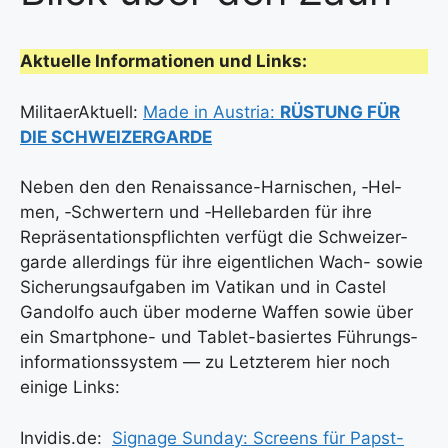
Aktu­el­le Infor­ma­tio­nen und Links:
Mili­taer­Ak­tu­ell:
Made in Aus­tria:
RÜSTUNG FÜR
DIE SCHWEIZERGARDE
Neben den den Renais­sance-Har­ni­schen, ‑Hel­
men, ‑Schwer­tern und ‑Hel­le­bar­den für ihre
Reprä­sen­ta­ti­ons­pflich­ten ver­fügt die Schwei­zer­
gar­de aller­dings für ihre eigent­li­chen Wach- sowie
Siche­rungs­auf­ga­ben im Vati­kan und in Cas­tel
Gan­dol­fo auch über moder­ne Waf­fen sowie über
ein Smart­phone- und Tablet-basier­tes Füh­rungs­
in­for­ma­ti­ons­sys­tem — zu Letz­te­rem hier noch
eini­ge Links:
Invidis.de:
Signage Sun­day: Screens für Papst-