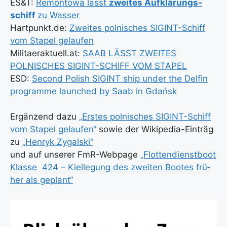
ES&T:
Remon­to­wa lässt
zwei­tes Auf­klä­rungs­
schiff
zu Was­ser
Hartpunkt.de:
Zwei­tes pol­ni­sches SIG­INT-Schiff
vom Sta­pel gelau­fen
Militaeraktuell.at:
SAAB LÄSST ZWEITES
POLNISCHES SIGINT-SCHIFF VOM STAPEL
ESD:
Second Polish SIGINT ship under the Del­fin
pro­gram­me laun­ched by Saab in Gdańsk
Ergän­zend dazu
„Ers­tes pol­ni­sches SIG­INT-Schiff
vom Sta­pel gelau­fen“
sowie der Wiki­pe­dia-Ein­träg
zu
„Hen­ryk Zygal­ski“
und auf unse­rer FmR-Web­page
„Flot­ten­dienst­boot
Klas­se 424 – Kiel­le­gung des zwei­ten Boo­tes frü­
her als geplant“