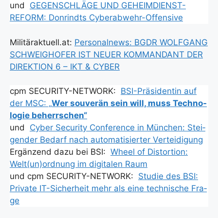
und
GEGENSCHLÄGE UND GEHEIMDIENST-
REFORM: Don­rindts Cyber­ab­wehr-Offen­si­ve
Militäraktuell.at:
Per­so­nal­news: BGDR WOLFGANG
SCHWEIGHOFER IST NEUER KOMMANDANT DER
DIREKTION 6 – IKT & CYBER
cpm SECURITY-NETWORK:
BSI-Prä­si­den­tin auf
der MSC: „
Wer sou­ve­rän sein will, muss Tech­no­
lo­gie beherr­schen“
und
Cyber Secu­ri­ty Con­fe­rence in Mün­chen: Stei­
gen­der Bedarf nach auto­ma­ti­sier­ter Ver­tei­di­gung
Ergän­zend dazu bei BSI:
Wheel of Dis­tor­ti­on:
Welt(un)ordnung im digi­ta­len Raum
und cpm SECURITY-NETWORK:
Stu­die des BSI:
Pri­va­te IT-Sicher­heit mehr als eine tech­ni­sche Fra­
ge