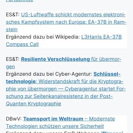
ES&T:
US-Luft­waf­fe schickt moderns­tes elek­tro­ni­
sches Kampf­sys­tem nach Euro­pa: EA-37B in Ram­
stein
Ergän­zend dazu bei Wiki­pe­dia:
L3Harris EA-37B
Com­pass Call
ES&T:
Resi­li­en­te Ver­schlüs­se­lung
für über­mor­
gen
Ergän­zend dazu bei Cyber-Agen­tur:
Schlüs­sel­
tech­no­lo­gie
: Wider­stands­kraft für die Kryp­to­gra­
phie von über­mor­gen — Cyberagen­tur star­tet For­
schung zur Sei­ten­ka­nal­re­sis­tenz in der Post-
Quan­ten Kryp­to­gra­phie
DBwV:
Team­sport im Welt­raum
– Moderns­te
Tech­no­lo­gien schüt­zen unse­re Sicher­heit