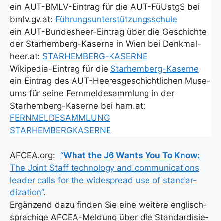
ein AUT-BMLV-Ein­trag für die AUT-FüUstgS bei
bmlv.gv.at:
Füh­rungs­un­ter­stüt­zungs­schu­le
ein AUT-Bun­des­heer-Ein­trag über die Geschich­te
der Starhem­berg-Kaser­ne in Wien bei Denkmal-
heer.at:
STARHEMBERG-KASERNE
Wiki­pe­dia-Ein­trag für die
Starhem­berg-Kaser­ne
ein Ein­trag des AUT-Hee­res­ge­schicht­li­chen Muse­
ums für sei­ne Fern­mel­de­samm­lung in der
Starhem­berg-Kaser­ne bei ham.at:
FERNMELDESAMMLUNG
STARHEMBERGKASERNE
AFCEA.org:
“
What the J6 Wants You To Know:
The Joint Staff tech­no­lo­gy and com­mu­ni­ca­ti­ons
lea­der calls for the wide­spread use of stan­dar­
diza­ti­on”
.
Ergän­zend dazu fin­den Sie eine wei­te­re eng­lisch­
spra­chi­ge AFCEA-Mel­dung über die Stan­dar­di­sie­