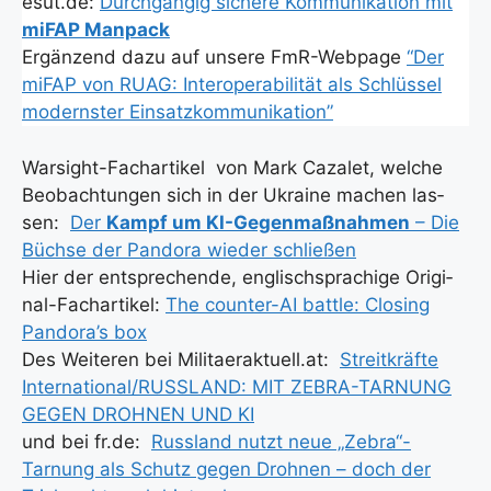
esut.de:
Durch­gän­gig siche­re Kom­mu­ni­ka­ti­on mit
miFAP Man­pack
Ergän­zend dazu auf unse­re FmR-Web­page
“Der
miFAP von RUAG: Inter­ope­ra­bi­li­tät als Schlüs­sel
moderns­ter Ein­satz­kom­mu­ni­ka­ti­on”
War­sight-Fach­ar­ti­kel von Mark Caza­let, wel­che
Beob­ach­tun­gen sich in der Ukrai­ne machen las­
sen:
Der
Kampf um KI-Gegen­maß­nah­men
– Die
Büch­se der Pan­do­ra wie­der schlie­ßen
Hier der ent­spre­chen­de, eng­lisch­spra­chi­ge Ori­gi­
nal-Fach­ar­ti­kel:
The coun­ter-AI batt­le: Clo­sing
Pandora’s box
Des Wei­te­ren bei Militaeraktuell.at:
Streit­kräf­te
International/RUSSLAND: MIT ZEBRA-TARNUNG
GEGEN DROHNEN UND KI
und bei fr.de:
Russ­land nutzt neue „Zebra“-
Tarnung als Schutz gegen Droh­nen – doch der