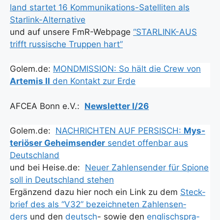
land star­tet 16 Kom­mu­ni­ka­ti­ons-Satel­li­ten als
Star­link-Alter­na­ti­ve
und auf unse­re FmR-Web­page
“STARLINK-AUS
trifft rus­si­sche Trup­pen hart”
Golem.de:
MONDMISSION: So hält die Crew von
Arte­mis II
den Kon­takt zur Erde
AFCEA Bonn e.V.:
News­let­ter I/26
Golem.de:
NACHRICHTEN AUF PERSISCH:
Mys­
te­riö­ser Geheim­sen­der
sen­det offen­bar aus
Deutsch­land
und bei Heise.de:
Neu­er Zah­len­sen­der für Spio­ne
soll in Deutsch­land ste­hen
Ergän­zend dazu hier noch ein Link zu dem
Steck­
brief des als “V32” bezeich­ne­ten Zah­len­sen­
ders
und den
deutsch
- sowie den
eng­lisch­spra­