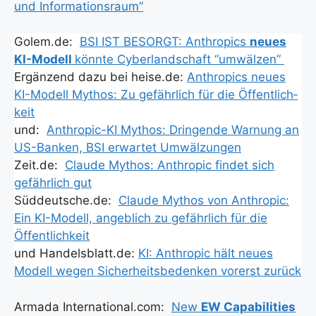
und Infor­ma­ti­ons­raum”
Golem.de:
BSI IST BESORGT: Anthro­pics
neu­es
KI-Modell
könn­te Cyber­land­schaft “umwäl­zen”
Ergän­zend dazu bei heise.de:
Anthro­pics neu­es
KI-Modell Mythos: Zu gefähr­lich für die Öffent­lich­
keit
und:
Anthro­pic-KI Mythos: Drin­gen­de War­nung an
US-Ban­ken, BSI erwar­tet Umwäl­zun­gen
Zeit.de:
Clau­de Mythos: Anthro­pic fin­det sich
gefähr­lich gut
Süddeutsche.de:
Clau­de Mythos von Anthro­pic:
Ein KI-Modell, angeb­lich zu gefähr­lich für die
Öffent­lich­keit
und Handelsblatt.de:
KI: Anthro­pic hält neu­es
Modell wegen Sicher­heits­be­den­ken vor­erst zurück
Arma­da International.com:
New
EW Capa­bi­li­ties