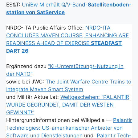
ES&T:
UniBw M erhält Q/V‑­Band-
Satel­li­ten­bo­den­
sta­ti­on von Sat­Ser­vice
NRDC-ITA Public Affairs Office:
NRDC-ITA
CONCLUDES MAVEN COURSE, ENHANCING ARF
READINESS AHEAD OF EXERCISE
STEADFAST
DART 26
Ergän­zend dazu
“KI-Unter­stüt­zun­g/-Nut­zung in
der NATO”
sowie bei JWC:
The Joint War­fa­re Cent­re Trains to
Inte­gra­te Maven Smart Sys­tem
und Mili­tär Aktuell.at:
Welt­ge­sche­hen: “PALANTIR
WURDE GEGRÜNDET, DAMIT DER WESTEN
GEWINNT!”
Hin­ter­grund­in­for­ma­tio­nen bei Wiki­pe­dia —
Palan­tir
Tech­no­lo­gies: US-ame­ri­ka­ni­scher Anbie­ter von
Soft­ware und Dienst­leis­tun­gen
und
Palan­tir Tech­