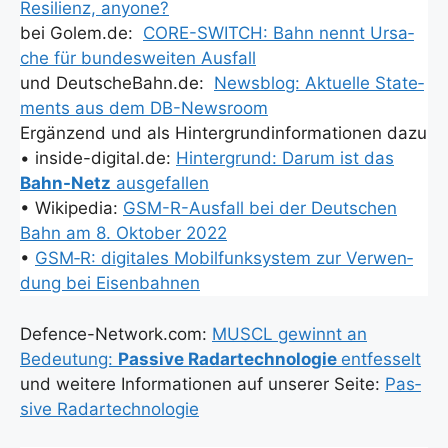
Resi­li­enz, anyo­ne?
bei Golem.de:
CORE-SWITCH: Bahn nennt Ursa­
che für bun­des­wei­ten Aus­fall
und DeutscheBahn.de:
News­blog: Aktu­el­le State­
ments aus dem DB-News­room
Ergän­zend und als Hin­ter­grund­in­for­ma­tio­nen dazu
• inside-digital.de:
Hin­ter­grund: Dar­um ist das
Bahn-Netz
aus­ge­fal­len
• Wiki­pe­dia:
GSM-R-Aus­fall bei der Deut­schen
Bahn am 8. Okto­ber 2022
•
GSM‑R: digi­ta­les Mobil­funk­sys­tem zur Ver­wen­
dung bei Eisen­bah­nen
Defence-Network.com:
MUSCL gewinnt an
Bedeu­tung:
Pas­si­ve Radar­tech­no­lo­gie
ent­fes­selt
und wei­te­re Infor­ma­tio­nen auf unse­rer Sei­te:
Pas­
si­ve Radar­tech­no­lo­gie