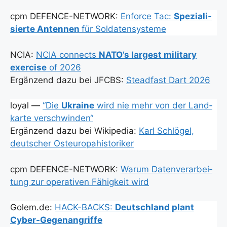
cpm DEFENCE-NETWORK:
Enforce Tac:
Spe­zia­li­
sier­te Anten­nen
für Sol­da­ten­sys­te­me
NCIA:
NCIA con­nects
NATO’s lar­gest mili­ta­ry
exer­cise
of 2026
Ergän­zend dazu bei JFCBS:
Stead­fast Dart 2026
loy­al —
“Die
Ukrai­ne
wird nie mehr von der Land­
kar­te ver­schwin­den“
Ergän­zend dazu bei Wiki­pe­dia:
Karl Schlö­gel,
deut­scher Ost­eu­ro­pa­his­to­ri­ker
cpm DEFENCE-NETWORK:
War­um Daten­ver­ar­bei­
tung zur ope­ra­ti­ven Fähig­keit wird
Golem.de:
HACK-BACKS:
Deutsch­land plant
Cyber-Gegen­an­grif­fe