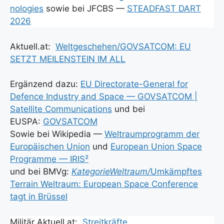
no­lo­gies
sowie bei JFCBS —
STEADFAST DART
2026
Aktuell.at:
Weltgeschehen/GOVSATCOM: EU
SETZT MEILENSTEIN IM ALL
Ergän­zend dazu:
EU Direc­to­ra­te-Gene­ral for
Defence Indus­try and Space — GOVSATCOM |
Satel­li­te Com­mu­ni­ca­ti­ons
und bei
EUSPA:
GOVSATCOM
Sowie bei Wiki­pe­dia —
Welt­raum­pro­gramm der
Euro­päi­schen Uni­on
und
Euro­pean Uni­on Space
Pro­gram­me — IRIS²
und bei BMVg:
KategorieWeltraum/
Umkämpf­tes
Ter­rain Welt­raum: Euro­pean Space Con­fe­rence
tagt in Brüs­sel
Mili­tär Aktuell.at:
Streit­kräf­te