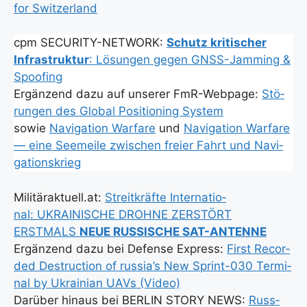
for Switz­er­land
cpm SECURITY-NETWORK:
Schutz kri­ti­scher
Infra­struk­tur
: Lösun­gen gegen GNSS-Jamming &
Spoo­fing
Ergän­zend dazu auf unse­rer FmR-Web­page:
Stö­
run­gen des Glo­bal Posi­tio­ning Sys­tem
sowie
Navi­ga­ti­on War­fa­re
und
Navi­ga­ti­on War­fa­re
— eine See­mei­le zwi­schen frei­er Fahrt und Navi­
ga­ti­ons­krieg
Militäraktuell.at:
Streit­kräf­te Inter­na­tio­
nal: UKRAINISCHE DROHNE ZERSTÖRT
ERSTMALS
NEUE RUSSISCHE SAT-ANTENNE
Ergän­zend dazu bei Defen­se Express:
First Recor­
ded Des­truc­tion of russia’s New Sprint-030 Ter­mi­
nal by Ukrai­ni­an UAVs (Video)
Dar­über hin­aus bei BERLIN STORY NEWS:
Russ­