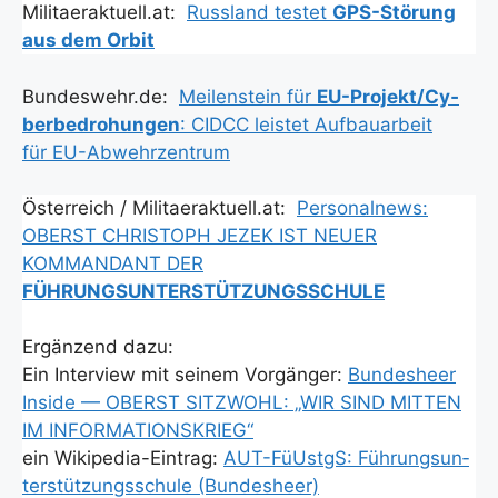
Militaeraktuell.at:
Russ­land tes­tet
GPS-Stö­rung
aus dem Orbit
Bundeswehr.de:
Mei­len­stein für
EU-Pro­jek­t/­Cy­
ber­be­dro­hun­gen
: CIDCC leis­tet Auf­bau­ar­beit
für EU-Abwehr­zen­trum
Öster­reich / Militaeraktuell.at:
Per­so­nal­news:
OBERST CHRISTOPH JEZEK IST NEUER
KOMMANDANT DER
FÜHRUNGSUNTERSTÜTZUNGSSCHULE
Ergän­zend dazu:
Ein Inter­view mit sei­nem Vor­gän­ger:
Bun­des­heer
Insi­de — OBERST SITZWOHL: „WIR SIND MITTEN
IM INFORMATIONSKRIEG“
ein Wiki­pe­dia-Ein­trag:
AUT-FüUstgS: Füh­rungs­un­
ter­stüt­zungs­schu­le (Bun­des­heer)