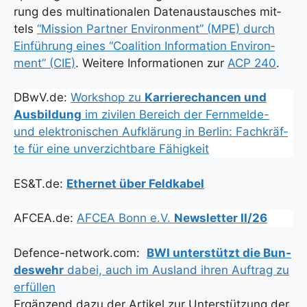
rung des mul­ti­na­tio­na­len Daten­aus­tau­sches mit­
tels
“Mis­si­on Part­ner Envi­ron­ment” (MPE) durch
Ein­füh­rung eines “Coali­ti­on Infor­ma­ti­on Envi­ron­
ment” (CIE)
. Wei­te­re Infor­ma­tio­nen zur
ACP 240
.
DBwV.de:
Work­shop zu
Kar­rie­re­chan­cen und
Aus­bil­dung
im zivi­len Bereich der Fern­mel­de-
und elek­tro­ni­schen Auf­klä­rung in Ber­lin: Fach­kräf­
te für eine unver­zicht­ba­re Fähig­keit
ES&T.de:
Ether­net über Feld­ka­bel
AFCEA.de:
AFCEA Bonn e.V.
News­let­ter II/26
Defence-network.com:
BWI unter­stützt die Bun­
des­wehr
dabei, auch im Aus­land ihren Auf­trag zu
erfül­len
Ergän­zend dazu der Arti­kel zur Unter­stüt­zung der