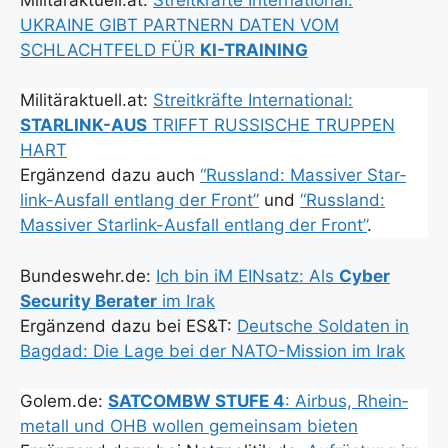
UKRAINE GIBT PARTNERN DATEN VOM
SCHLACHTFELD FÜR
KI-TRAINING
Militäraktuell.at:
Streit­kräf­te Inter­na­tio­nal:
STARLINK-AUS
TRIFFT RUSSISCHE TRUPPEN
HART
Ergän­zend dazu auch
“Russ­land: Mas­si­ver Star­
link-Aus­fall ent­lang der Front”
und
“Russ­land:
Mas­si­ver Star­link-Aus­fall ent­lang der Front”
.
Bundeswehr.de:
Ich bin iM EIN­satz: Als
Cyber
Secu­ri­ty Bera­ter
im Irak
Ergän­zend dazu bei ES&T:
Deut­sche Sol­da­ten in
Bag­dad: Die Lage bei der NATO-Mis­si­on im Irak
Golem.de:
SATCOMBW STUFE 4
: Air­bus, Rhein­
me­tall und OHB wol­len gemein­sam bie­ten