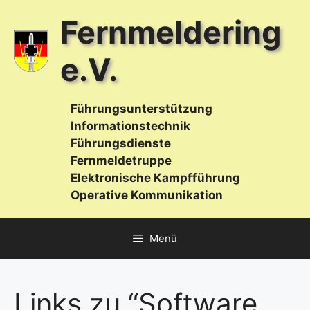
Zum
Fernmeldering
Inhalt
springen
e.V.
Führungsunterstützung
Informationstechnik
Führungsdienste
Fernmeldetruppe
Elektronische Kampfführung
Operative Kommunikation
Menü
Links zu “Software