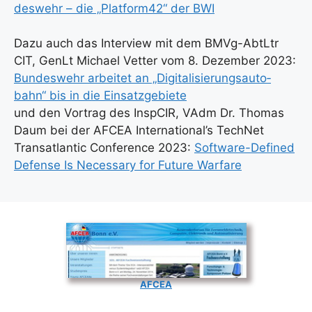
des­wehr – die „Platform42“ der BWI
Dazu auch das Inter­view mit dem BMVg-AbtLtr
CIT, GenLt Micha­el Vet­ter vom 8. Dezem­ber 2023:
Bun­des­wehr arbei­tet an „Digi­ta­li­sie­rungs­au­to­
bahn“ bis in die Ein­satz­ge­bie­te
und den Vor­trag des InspCIR, VAdm Dr. Tho­mas
Daum bei der AFCEA International’s Tech­Net
Trans­at­lan­tic Con­fe­rence 2023:
Soft­ware-Defi­ned
Defen­se Is Neces­sa­ry for Future War­fa­re
AFCEA