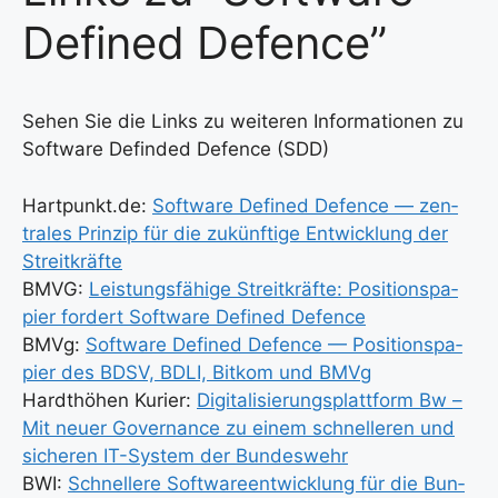
Defined Defence”
Sehen Sie die Links zu wei­te­ren Infor­ma­tio­nen zu
Soft­ware Defin­ded Defence (SDD)
Hartpunkt.de:
Soft­ware Defi­ned Defence — zen­
tra­les Prin­zip für die zukünf­ti­ge Ent­wick­lung der
Streit­kräf­te
BMVG:
Leis­tungs­fä­hi­ge Streit­kräf­te: Posi­ti­ons­pa­
pier for­dert Soft­ware Defi­ned Defence
BMVg:
Soft­ware Defi­ned Defence — Posi­ti­ons­pa­
pier des BDSV, BDLI, Bit­kom und BMVg
Hardt­hö­hen Kurier:
Digi­ta­li­sie­rungs­platt­form Bw –
Mit neu­er Gover­nan­ce zu einem schnel­le­ren und
siche­ren IT-Sys­tem der Bun­des­wehr
BWI:
Schnel­le­re Soft­ware­ent­wick­lung für die Bun­