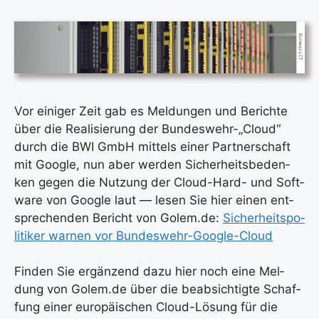
Vor eini­ger Zeit gab es Mel­dun­gen und Berich­te
über die Rea­li­sie­rung der Bundeswehr-„Cloud“
durch die BWI GmbH mit­tels einer Part­ner­schaft
mit Goog­le, nun aber wer­den Sicher­heits­be­den­
ken gegen die Nut­zung der Cloud-Hard- und Soft­
ware von Goog­le laut — lesen Sie hier einen ent­
spre­chen­den Bericht von Golem.de:
Sicher­heits­po­
li­ti­ker war­nen vor Bun­des­wehr-Goog­le-Cloud
Fin­den Sie ergän­zend dazu hier noch eine Mel­
dung von Golem.de über die beab­sich­tig­te Schaf­
fung einer euro­päi­schen Cloud-Lösung für die