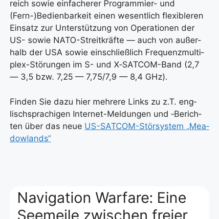
reich sowie ein­fa­che­rer Pro­gram­mier- und
(Fern-)Bedienbarkeit einen wesent­lich fle­xi­ble­ren
Ein­satz zur Unter­stüt­zung von Ope­ra­tio­nen der
US- sowie NATO-Streit­kräf­te — auch von außer­
halb der USA sowie ein­schließ­lich Fre­quenz­mul­ti­
plex-Stö­run­gen im S- und X‑SAT­COM-Band (2,7
— 3,5 bzw. 7,25 — 7,75/7,9 — 8,4 GHz).
Fin­den Sie dazu hier meh­re­re Links zu z.T. eng­
lisch­spra­chi­gen Inter­net-Mel­dun­gen und ‑Berich­
ten über das neue
US-SAT­COM-Stör­sys­tem „Mea­
dow­lands“
Navigation Warfare: Eine
Seemeile zwischen freier