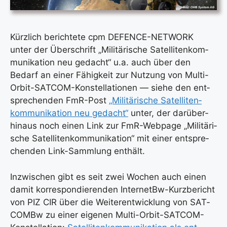
Kürz­lich berich­te­te cpm DEFENCE-NETWORK
unter der Über­schrift „Mili­tä­ri­sche Satel­li­ten­kom­
mu­ni­ka­ti­on neu gedacht“ u.a. auch über den
Bedarf an einer Fähig­keit zur Nut­zung von Mul­ti-
Orbit-SAT­COM-Kon­stel­la­tio­nen — sie­he den ent­
spre­chen­den FmR-Post
„Mili­tä­ri­sche Satel­li­ten­
kom­mu­ni­ka­ti­on neu gedacht“
unter, der dar­über­
hin­aus noch einen Link zur FmR-Web­page „Mili­tä­ri­
sche Satel­li­ten­kom­mu­ni­ka­ti­on“ mit einer ent­spre­
chen­den Link-Samm­lung ent­hält.
Inzwi­schen gibt es seit zwei Wochen auch einen
damit kor­re­spon­die­ren­den Inter­netBw-Kurz­be­richt
von PIZ CIR über die Wei­ter­ent­wick­lung von SAT­
COMBw zu einer eige­nen Mul­ti-Orbit-SAT­COM-