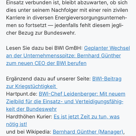
Ein­satz ver­bun­den ist, bleibt abzu­war­ten, ob sich
dies unter sei­nem Nach­fol­ger mit einer rein zivi­len
Kar­rie­re in diver­sen Ener­gie­ver­sor­gungs­un­ter­neh­
men so fort­setzt — jeden­falls fehlt die­sem jeg­li­
cher Bezug zur Bun­des­wehr.
Lesen Sie dazu bei BWI GmBH:
Geplan­ter Wech­sel
an der Unter­neh­mens­spit­ze: Bern­hard Gün­ther
zum neu­en CEO der BWI beru­fen
Ergän­zend dazu auf unse­rer Sei­te:
BWI-Bei­trag
zur Kriegs­tüch­tig­keit
Hartpunt.de:
BWI-Chef Lei­den­ber­ger: Mit neu­em
Ziel­bild für die Ein­satz- und Ver­tei­di­gungs­fä­hig­
keit der Bun­des­wehr
Hardt­hö­hen Kurier:
Es ist jetzt Zeit zu tun, was
nötig ist!
und bei Wiki­pe­dia:
Bern­hard Gün­ther (Mana­ger)
,