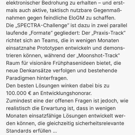
elek­tro­ni­scher Bedro­hung zu erhal­ten – und erst­
mals auch akti­ve, tak­tisch nutz­ba­re Gegen­maß­
nah­men gegen feind­li­che EloGM zu schaf­fen.
Die „SPEC­TRA-Chall­enge“ ist dazu in zwei par­al­lel
lau­fen­de „For­ma­te“ geglie­dert: Der „Pra­xis-Track“
rich­tet sich an Teams, die in weni­gen Mona­ten
ein­satz­na­he Pro­to­ty­pen ent­wi­ckeln und demons­
trie­ren kön­nen, wäh­rend der „Moonshot-Track“
Raum für visio­nä­re Früh­pha­sen­ideen bie­tet, die
neue Denk­an­sät­ze ver­fol­gen und bestehen­de
Para­dig­men hin­ter­fra­gen.
Den bes­ten Lösun­gen win­ken dabei bis zu
100.000 € an Ent­wick­lungs­ho­no­rar.
Zumin­dest eine der offe­nen Fra­gen ist jedoch, wie
rea­lis­tisch die Erwar­tung ist, dass in weni­gen
Mona­ten ein­satz­fä­hi­ge Lösun­gen ent­wi­ckelt wer­
den kön­nen, die gleich­zei­tig sicher­heits­re­le­van­te
Stan­dards erfül­len …