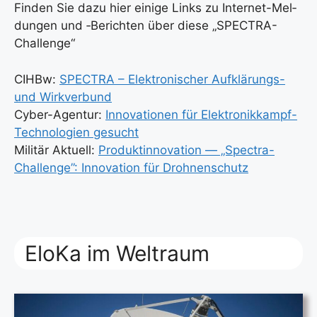
Fin­den Sie dazu hier eini­ge Links zu Inter­net-Mel­
dun­gen und ‑Berich­ten über die­se „SPEC­TRA-
Chall­enge“
CIHBw:
SPECTRA – Elek­tro­ni­scher Auf­klä­rungs-
und Wirk­ver­bund
Cyber-Agen­tur:
Inno­va­tio­nen für Elek­tronik­kampf-
Tech­no­lo­gien gesucht
Mili­tär Aktu­ell:
Pro­dukt­in­no­va­ti­on — „Spec­tra-
Chall­enge”: Inno­va­ti­on für Droh­nen­schutz
EloKa im Weltraum