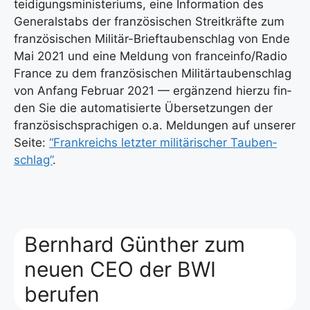
tei­di­gungs­mi­nis­te­ri­ums, eine Infor­ma­ti­on des
Gene­ral­stabs der fran­zö­si­schen Streit­kräf­te zum
fran­zö­si­schen Mili­tär-Brief­tau­ben­schlag von Ende
Mai 2021 und eine Mel­dung von franceinfo/Radio
France zu dem fran­zö­si­schen Mili­tär­tau­ben­schlag
von Anfang Febru­ar 2021 — ergän­zend hier­zu fin­
den Sie die auto­ma­ti­sier­te Über­set­zun­gen der
fran­zö­sisch­spra­chi­gen o.a. Mel­dun­gen auf unse­rer
Sei­te:
“Frank­reichs letz­ter mili­tä­ri­scher Tau­ben­
schlag”
.
Bernhard Günther zum
neuen CEO der BWI
berufen