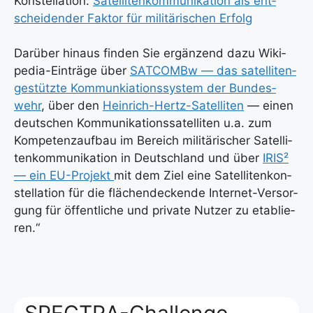
Kon­stel­la­ti­on:
Satel­li­ten­kom­mu­ni­ka­ti­on als ent­
schei­den­der Fak­tor für mili­tä­ri­schen Erfolg
Dar­über hin­aus fin­den Sie ergän­zend dazu Wiki­
pe­dia-Ein­trä­ge über
SAT­COMBw — das satel­li­ten­
ge­stütz­te Kom­mun­kia­ti­ons­sys­tem der Bun­des­
wehr
, über den
Hein­rich-Hertz-Satel­li­ten
— einen
deut­schen Kom­mu­ni­ka­ti­ons­sa­tel­li­ten u.a. zum
Kom­pe­tenz­auf­bau im Bereich mili­tä­ri­scher Satel­li­
ten­kom­mu­ni­ka­ti­on in Deutsch­land und über
IRIS²
— ein EU-Pro­jekt
mit dem Ziel eine Satel­li­ten­kon­
stel­la­ti­on für die flä­chen­de­cken­de Inter­net-Ver­sor­
gung für öffent­li­che und pri­va­te Nut­zer zu eta­blie­
ren.“
SPECTRA-Challenge