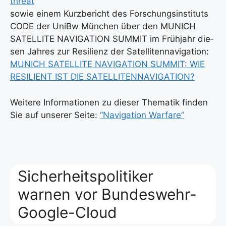
thre­at
sowie einem Kurz­be­richt des For­schungs­in­sti­tuts
CODE der UniBw Mün­chen über den MUNICH
SATELLITE NAVIGATION SUMMIT im Früh­jahr die­
sen Jah­res zur Resi­li­enz der Satel­li­ten­na­vi­ga­ti­on:
MUNICH SATELLITE NAVIGATION SUMMIT: WIE
RESILIENT IST DIE SATELLITENNAVIGATION?
Wei­te­re Infor­ma­tio­nen zu die­ser The­ma­tik fin­den
Sie auf unse­rer Sei­te:
“Navi­ga­ti­on War­fa­re”
Sicherheitspolitiker
warnen vor Bundeswehr-
Google-Cloud