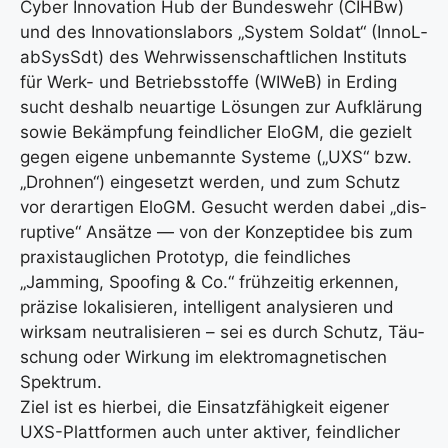
Cyber Inno­va­ti­on Hub der Bun­des­wehr (CIHBw)
und des Inno­va­ti­ons­la­bors „Sys­tem Sol­dat“ (InnoL­
ab­SysSdt) des Wehr­wis­sen­schaft­li­chen Insti­tuts
für Werk- und Betriebs­stof­fe (WIWeB) in Erding
sucht des­halb neu­ar­ti­ge Lösun­gen zur Auf­klä­rung
sowie Bekämp­fung feind­li­cher EloGM, die gezielt
gegen eige­ne unbe­mann­te Sys­te­me („UXS“ bzw.
„Droh­nen“) ein­ge­setzt wer­den, und zum Schutz
vor der­ar­ti­gen EloGM. Gesucht wer­den dabei „dis­
rup­ti­ve“ Ansät­ze — von der Kon­zept­idee bis zum
pra­xis­taug­li­chen Pro­to­typ, die feind­li­ches
„Jamming, Spoo­fing & Co.“ früh­zei­tig erken­nen,
prä­zi­se loka­li­sie­ren, intel­li­gent ana­ly­sie­ren und
wirk­sam neu­tra­li­sie­ren – sei es durch Schutz, Täu­
schung oder Wir­kung im elek­tro­ma­gne­ti­schen
Spek­trum.
Ziel ist es hier­bei, die Ein­satz­fä­hig­keit eige­ner
UXS-Platt­for­men auch unter akti­ver, feind­li­cher