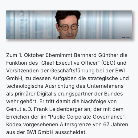
Zum 1. Okto­ber über­nimmt Bern­hard Gün­ther die
Funk­ti­on des “Chief Exe­cu­ti­ve Offi­cer” (CEO) und
Vor­sit­zen­den der Geschäfts­füh­rung bei der BWI
GmbH, zu des­sen Auf­ga­ben die stra­te­gi­sche und
tech­no­lo­gi­sche Aus­rich­tung des Unter­neh­mens
als pri­mä­rer Digi­ta­li­sie­rungs­part­ner der Bun­des­
wehr gehört. Er tritt damit die Nach­fol­ge von
GenLt a.D. Frank Lei­den­ber­ger an, der mit dem
Errei­chen der im “Public Cor­po­ra­te Governance”-
Kodex vor­ge­se­he­nen Alters­gren­ze von 67 Jah­ren
aus der BWI GmbH aus­schei­det.