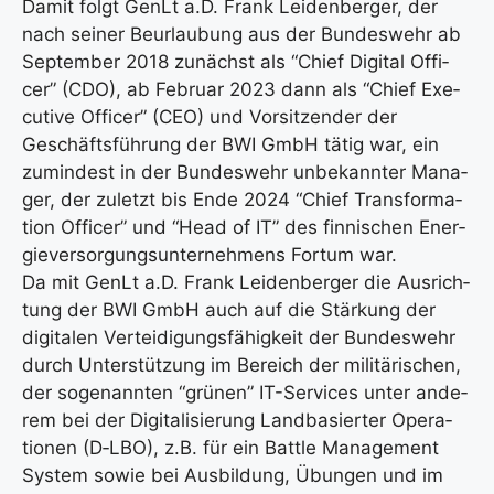
Damit folgt GenLt a.D. Frank Lei­den­ber­ger, der
nach sei­ner Beur­lau­bung aus der Bun­des­wehr ab
Sep­tem­ber 2018 zunächst als “Chief Digi­tal Offi­
cer” (CDO), ab Febru­ar 2023 dann als “Chief Exe­
cu­ti­ve Offi­cer” (CEO) und Vor­sit­zen­der der
Geschäfts­füh­rung der BWI GmbH tätig war, ein
zumin­dest in der Bun­des­wehr unbe­kann­ter Mana­
ger, der zuletzt bis Ende 2024 “Chief Trans­for­ma­
ti­on Offi­cer” und “Head of IT” des fin­ni­schen Ener­
gie­ver­sor­gungs­un­ter­neh­mens For­t­um war.
Da mit GenLt a.D. Frank Lei­den­ber­ger die Aus­rich­
tung der BWI GmbH auch auf die Stär­kung der
digi­ta­len Ver­tei­di­gungs­fä­hig­keit der Bun­des­wehr
durch Unter­stüt­zung im Bereich der mili­tä­ri­schen,
der soge­nann­ten “grü­nen” IT-Ser­vices unter ande­
rem bei der Digi­ta­li­sie­rung Land­ba­sier­ter Ope­ra­
tio­nen (D‑LBO), z.B. für ein Batt­le Manage­ment
Sys­tem sowie bei Aus­bil­dung, Übun­gen und im