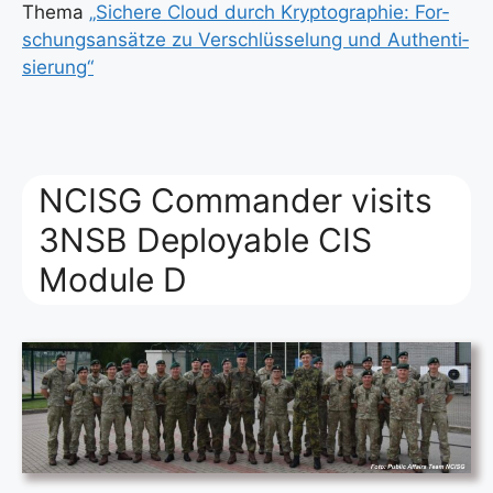
The­ma
„Siche­re Cloud durch Kryp­to­gra­phie: For­
schungs­an­sät­ze zu Ver­schlüs­se­lung und Authen­ti­
sie­rung“
NCISG Commander visits
3NSB Deployable CIS
Module D