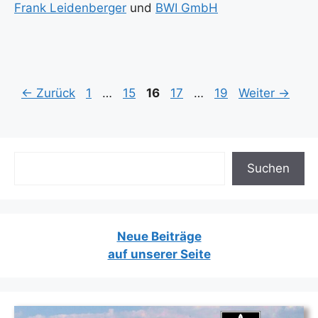
Frank Lei­den­ber­ger
und
BWI GmbH
Seite
Seite
Seite
Seite
Seite
←
Zurück
1
…
15
16
17
…
19
Weiter
→
Suchen
Suchen
Neue Beiträge
auf unserer Seite