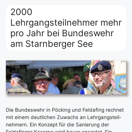
2000
Lehrgangsteilnehmer mehr
pro Jahr bei Bundeswehr
am Starnberger See
Die Bun­des­wehr in Pöcking und Feldafing rech­net
mit einem deut­li­chen Zuwachs an Lehr­gangs­teil­
neh­mern. Ein Kon­zept für die Sanie­rung der
Feldafin­ger Kaser­ne wird heu­er erwar­tet. Ein