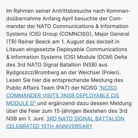
Im Rah­men sei­ner Antritts­be­su­che nach Kom­man­
do­über­nah­me Anfang April besuch­te der Com­
man­der der NATO Com­mu­ni­ca­ti­ons & Infor­ma­ti­on
Sys­tems (CIS) Group (COMNCISG), Major Gene­ral
(TR) Rai­ner Beeck am 1. August das der­zeit in
Litau­en ein­ge­setz­te Deploya­ble Com­mu­ni­ca­ti­ons
& Infor­ma­ti­on Sys­tems (CIS) Modu­le (DCM) Del­ta
des 3rd NATO Signal Batal­li­on (NSB) aus
Bydgoszcz/Bromberg an der Weich­sel (Polen).
Lesen Sie hier die ent­spre­chen­de Mel­dung des
Public Affairs Team (PAT) der NCISG
“NCISG
COMMANDER VISITS 3NSB DEPLOYABLE CIS
MODULE D”
und ergän­zend dazu des­sen Mel­dung
über die Fei­er zum 15-jäh­ri­gen Bestehen des 3rd
NSB am 1. Juni:
3RD NATO SIGNAL BATTALION
CELEBRATED 15TH ANNIVERSARY