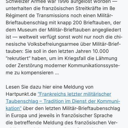
Schwei­zer Armee war 1996 auf­ge­löst wor­den —
unter­hal­ten die fran­zö­si­schen Streit­kräf­te im 8e
Régiment de Trans­mis­si­ons noch einen Mili­tär-
Brief­tau­ben­schlag mit knapp 200 Brief­tau­ben, der
dem Muse­um der Mili­tär-Brief­tau­ben ange­glie­dert
ist — welt­weit ver­fügt sonst wohl nur noch die chi­
ne­si­sche Volks­be­frei­ungs­ar­mee über Mili­tär-Brief­
tau­ben: Sie soll in den letz­ten Jah­ren 10.000
“rekru­tiert” haben, um im Kriegs­fall die Läh­mung
oder Zer­stö­rung moder­ner Kom­mu­ni­ka­ti­ons­sys­te­
me zu kom­pen­sie­ren …
Lesen Sie dazu hier eine Mel­dung von
Hartpunkt.de
“Frank­reichs letz­ter mili­tä­ri­scher
Tau­ben­schlag – Tra­di­ti­on im Dienst der Kom­mu­ni­
ka­ti­on”
über den letz­ten Mili­tär-Brief­tau­ben­schlag
in Euro­pa und jeweils in fran­zö­si­scher Spra­che
die betref­fen­de Mel­dung des fran­zö­si­schen Ver­