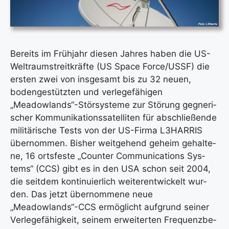
Bereits im Früh­jahr die­sen Jah­res haben die US-
Welt­raum­streit­kräf­te (US Space Force/USSF) die
ers­ten zwei von ins­ge­samt bis zu 32 neu­en,
boden­ge­stütz­ten und ver­le­ge­fä­hi­gen
„Meadowlands“-Störsysteme zur Stö­rung geg­ne­ri­
scher Kom­mu­ni­ka­ti­ons­sa­tel­li­ten für abschlie­ßen­de
mili­tä­ri­sche Tests von der US-Fir­ma L3HARRIS
über­nom­men. Bis­her weit­ge­hend geheim gehal­te­
ne, 16 orts­fes­te „Coun­ter Com­mu­ni­ca­ti­ons Sys­
tems“ (CCS) gibt es in den USA schon seit 2004,
die seit­dem kon­ti­nu­ier­lich wei­ter­ent­wi­ckelt wur­
den. Das jetzt über­nom­me­ne neue
„Meadowlands“-CCS ermög­licht auf­grund sei­ner
Ver­le­ge­fä­hig­keit, sei­nem erwei­ter­ten Fre­quenz­be­