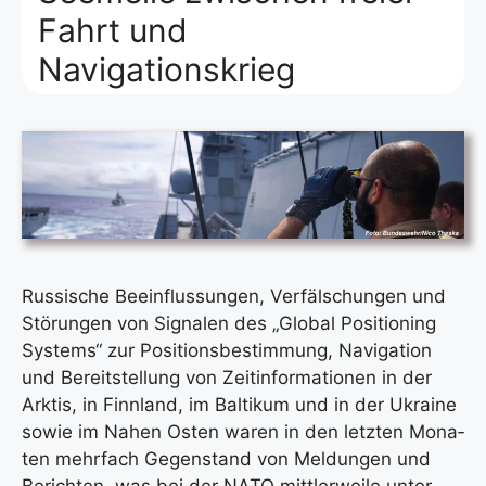
Fahrt und
Navigationskrieg
Rus­si­sche Beein­flus­sun­gen, Ver­fäl­schun­gen und
Stö­run­gen von Signa­len des „Glo­bal Posi­tio­ning
Sys­tems“ zur Posi­ti­ons­be­stim­mung, Navi­ga­ti­on
und Bereit­stel­lung von Zeit­in­for­ma­tio­nen in der
Ark­tis, in Finn­land, im Bal­ti­kum und in der Ukrai­ne
sowie im Nahen Osten waren in den letz­ten Mona­
ten mehr­fach Gegen­stand von Mel­dun­gen und
Berich­ten, was bei der NATO mitt­ler­wei­le unter