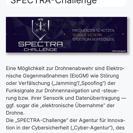
Eine Mög­lich­keit zur Droh­nen­ab­wehr sind Elek­tro­
ni­sche Gegen­maß­nah­men (EloGM) wie Stö­rung
oder Ver­fäl­schung („Jamming“/„Spoofing“) der
Funk­si­gna­le zur Droh­nen­na­vi­ga­ti­on und ‑steue­
rung bzw. ihrer Sen­so­rik und Daten­über­tra­gung —
ggf. sogar die „elek­tro­ni­sche Über­nah­me“ der
Droh­ne.
Die „SPEC­TRA-Chall­enge“ der Agen­tur für Inno­va­
ti­on in der Cyber­si­cher­heit („Cyber-Agen­tur“), des