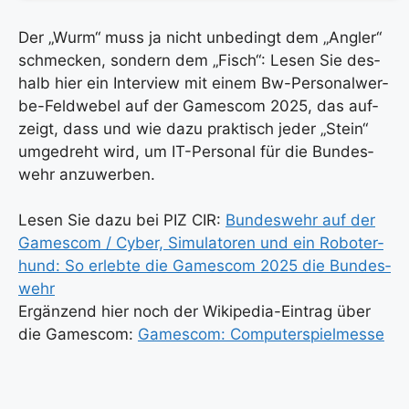
Der „Wurm“ muss ja nicht unbe­dingt dem „Ang­ler“
schme­cken, son­dern dem „Fisch“: Lesen Sie des­
halb hier ein Inter­view mit einem Bw-Per­so­nal­wer­
be-Feld­we­bel auf der Games­com 2025, das auf­
zeigt, dass und wie dazu prak­tisch jeder „Stein“
umge­dreht wird, um IT-Per­so­nal für die Bun­des­
wehr anzu­wer­ben.
Lesen Sie dazu bei PIZ CIR:
Bun­des­wehr auf der
Games­com / Cyber, Simu­la­to­ren und ein Robo­ter­
hund: So erleb­te die Games­com 2025 die Bun­des­
wehr
Ergän­zend hier noch der Wiki­pe­dia-Ein­trag über
die Games­com:
Games­com: Com­pu­ter­spiel­mes­se