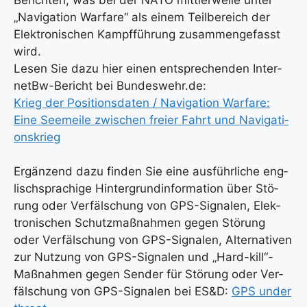
„Navi­ga­ti­on War­fa­re“ als einem Teil­be­reich der
Elek­tro­ni­schen Kampf­füh­rung zusam­men­ge­fasst
wird.
Lesen Sie dazu hier einen ent­spre­chen­den Inter­
netBw-Bericht bei Bundeswehr.de:
Krieg der Posi­ti­ons­da­ten / Navi­ga­ti­on War­fa­re:
Eine See­mei­le zwi­schen frei­er Fahrt und Navi­ga­ti­
ons­krieg
Ergän­zend dazu fin­den Sie eine aus­führ­li­che eng­
lisch­spra­chi­ge Hin­ter­grund­in­for­ma­ti­on über Stö­
rung oder Ver­fäl­schung von GPS-Signa­len, Elek­
tro­ni­schen Schutz­maß­nah­men gegen Stö­rung
oder Ver­fäl­schung von GPS-Signa­len, Alter­na­ti­ven
zur Nut­zung von GPS-Signa­len und „Hard-kill“-
Maßnahmen gegen Sen­der für Stö­rung oder Ver­
fäl­schung von GPS-Signa­len bei ES&D:
GPS under