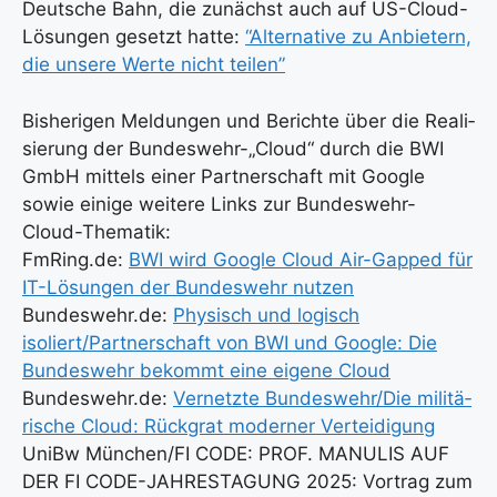
Deut­sche Bahn, die zunächst auch auf US-Cloud-
Lösun­gen gesetzt hat­te:
“Alter­na­ti­ve zu Anbie­tern,
die unse­re Wer­te nicht tei­len”
Bis­he­ri­gen Mel­dun­gen und Berich­te über die Rea­li­
sie­rung der Bundeswehr-„Cloud“ durch die BWI
GmbH mit­tels einer Part­ner­schaft mit Goog­le
sowie eini­ge wei­te­re Links zur Bun­des­wehr-
Cloud-The­ma­tik:
FmRing.de:
BWI wird Goog­le Cloud Air-Gap­ped für
IT-Lösun­gen der Bun­des­wehr nut­zen
Bundeswehr.de:
Phy­sisch und logisch
isoliert/Partnerschaft von BWI und Goog­le: Die
Bun­des­wehr bekommt eine eige­ne Cloud
Bundeswehr.de:
Ver­netz­te Bundeswehr/Die mili­tä­
ri­sche Cloud: Rück­grat moder­ner Ver­tei­di­gung
UniBw München/FI CODE: PROF. MANULIS AUF
DER FI CODE-JAHRESTAGUNG 2025: Vor­trag zum