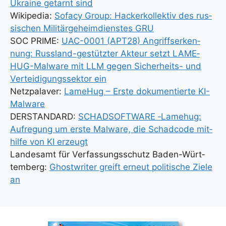
Ukrai­ne getarnt sind
Wiki­pe­dia:
Sofacy Group: Hacker­kol­lek­tiv des rus­
si­schen Mili­tär­ge­heim­diens­tes GRU
SOC PRIME:
UAC-0001 (APT28) Angriffs­er­ken­
nung: Russ­land-gestütz­ter Akteur setzt LAME­
HUG-Mal­wa­re mit LLM gegen Sicher­heits- und
Ver­tei­di­gungs­sek­tor ein
Netz­pa­la­ver:
Lame­Hug – Ers­te doku­men­tier­te KI-
Mal­wa­re
DERSTANDARD:
SCHADSOFTWARE ‑Lame­hug:
Auf­re­gung um ers­te Mal­wa­re, die Schad­code mit­
hil­fe von KI erzeugt
Lan­des­amt für Ver­fas­sungs­schutz Baden-Würt­
tem­berg:
Ghost­wri­ter greift erneut poli­ti­sche Zie­le
an