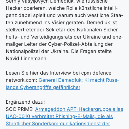
Ser­hiy Vasyl­jo­vych Deme­di­uk, wie rus­si­sche
Hacker ope­rie­ren, wel­che Rol­le künst­li­che Intel­li­
genz dabei spielt und war­um auch west­li­che Staa­
ten zuneh­mend ins Visier gera­ten. Deme­di­uk ist
stell­ver­tre­ten­der Sekre­tär des Natio­na­len Sicher­
heits- und Ver­tei­di­gungs­rats der Ukrai­ne und ehe­
ma­li­ger Lei­ter der Cyber-Poli­zei-Abtei­lung der
Natio­nal­po­li­zei der Ukrai­ne. Die Fra­gen stell­te
Navid Lin­ne­mann.
Lesen Sie hier das Inter­view bei cpm defence
network.com:
Gene­ral Deme­di­uk: KI macht Russ­
lands Cyber­an­grif­fe gefähr­li­cher
Ergän­zend dazu:
SOC PRIME:
Arma­ged­don APT-Hacker­grup­pe ali­as
UAC-0010 ver­brei­tet Phis­hing-E-Mails, die als
Staat­li­cher Son­der­kom­mu­ni­ka­ti­ons­dienst der