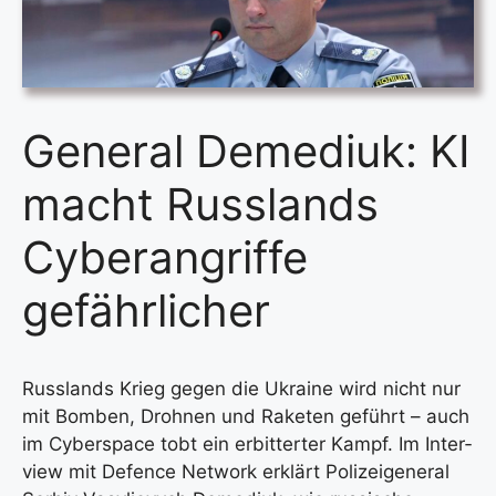
General Demediuk: KI
macht Russlands
Cyberangriffe
gefährlicher
Russ­lands Krieg gegen die Ukrai­ne wird nicht nur
mit Bom­ben, Droh­nen und Rake­ten geführt – auch
im Cyber­space tobt ein erbit­ter­ter Kampf. Im Inter­
view mit Defence Net­work erklärt Poli­zei­ge­ne­ral