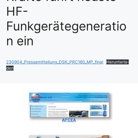
HF-
Funkgerätegeneratio
n ein
230904_Pressemitteilung_DSK_PRC160_MP_final
Her­un­ter­la­
den
AFCEA