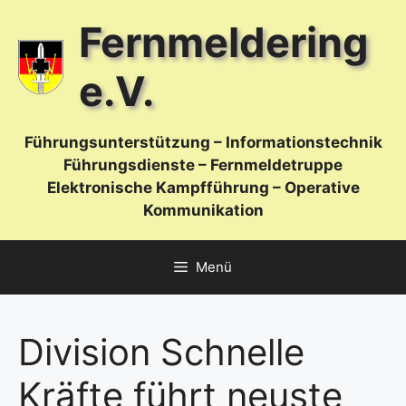
Zum
Fernmeldering
Inhalt
springen
e.V.
Führungsunterstützung – Informationstechnik
Führungsdienste – Fernmeldetruppe
Elektronische Kampfführung – Operative
Kommunikation
Menü
Division Schnelle
Kräfte führt neuste