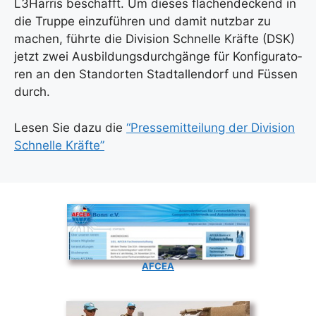
L3Harris beschafft. Um die­ses flä­chen­de­ckend in
die Trup­pe ein­zu­füh­ren und damit nutz­bar zu
machen, führ­te die Divi­si­on Schnel­le Kräf­te (DSK)
jetzt zwei Aus­bil­dungs­durch­gän­ge für Kon­fi­gu­ra­to­
ren an den Stand­or­ten Stadt­al­len­dorf und Füs­sen
durch.
Lesen Sie dazu die
“Pres­se­mit­tei­lung der Divi­si­on
Schnel­le Kräf­te”
AFCEA