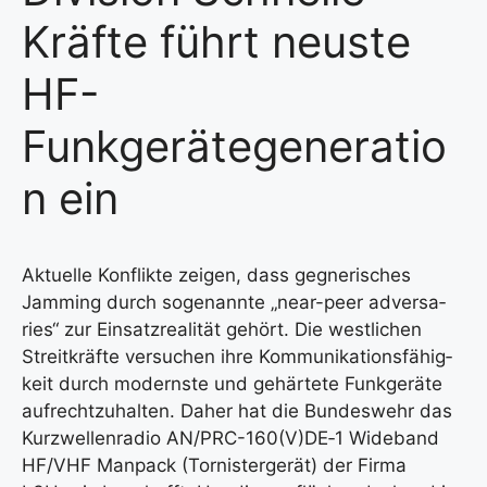
Kräfte führt neuste
HF-
Funkgerätegeneratio
n ein
Aktu­el­le Kon­flik­te zei­gen, dass geg­ne­ri­sches
Jamming durch soge­nann­te „near-peer adver­s­a­
ries“ zur Ein­satz­rea­li­tät gehört. Die west­li­chen
Streit­kräf­te ver­su­chen ihre Kom­mu­ni­ka­ti­ons­fä­hig­
keit durch moderns­te und gehär­te­te Funk­ge­rä­te
auf­recht­zu­hal­ten. Daher hat die Bun­des­wehr das
Kurz­wel­len­ra­dio AN/PRC-160(V)DE‑1 Wide­band
HF/VHF Man­pack (Tor­nis­ter­ge­rät) der Fir­ma