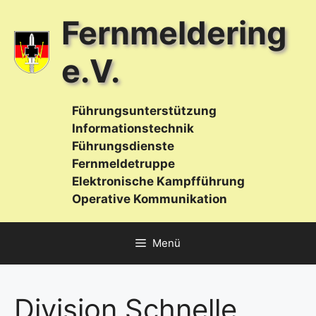
Zum
Fernmeldering
Inhalt
springen
e.V.
Führungsunterstützung
Informationstechnik
Führungsdienste
Fernmeldetruppe
Elektronische Kampfführung
Operative Kommunikation
Menü
Division Schnelle