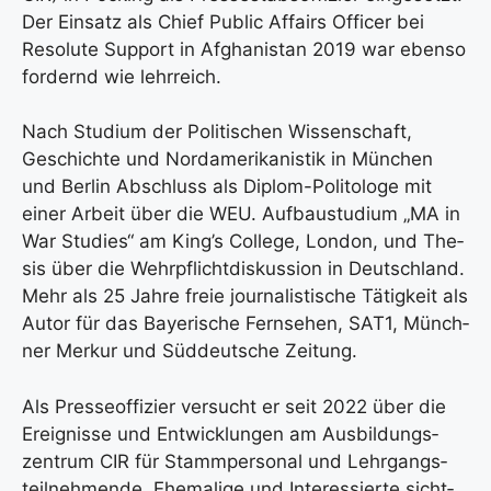
Der Ein­satz als Chief Public Affairs Offi­cer bei
Reso­lu­te Sup­port in Afgha­ni­stan 2019 war eben­so
for­dernd wie lehr­reich.
Nach Stu­di­um der Poli­ti­schen Wis­sen­schaft,
Geschich­te und Nord­ame­ri­ka­nis­tik in Mün­chen
und Ber­lin Abschluss als Diplom-Poli­to­lo­ge mit
einer Arbeit über die WEU. Auf­bau­stu­di­um „MA in
War Stu­dies“ am King’s Col­lege, Lon­don, und The­
sis über die Wehr­pflicht­dis­kus­si­on in Deutsch­land.
Mehr als 25 Jah­re freie jour­na­lis­ti­sche Tätig­keit als
Autor für das Baye­ri­sche Fern­se­hen, SAT1, Münch­
ner Mer­kur und Süd­deut­sche Zei­tung.
Als Pres­se­of­fi­zier ver­sucht er seit 2022 über die
Ereig­nis­se und Ent­wick­lun­gen am Aus­bil­dungs­
zen­trum CIR für Stamm­per­so­nal und Lehr­gangs­
teil­neh­men­de, Ehe­ma­li­ge und Inter­es­sier­te sicht­