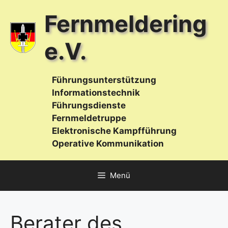
Zum
Fernmeldering
Inhalt
springen
e.V.
Führungsunterstützung
Informationstechnik
Führungsdienste
Fernmeldetruppe
Elektronische Kampfführung
Operative Kommunikation
Menü
Berater des