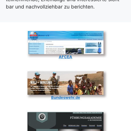
bar und nach­voll­zieh­bar zu berich­ten.
AFCEA
Bundeswehr.de