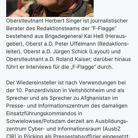
Oberst­leut­nant Her­bert Sin­ger ist jour­na­lis­ti­scher
Bera­ter des Redak­ti­ons­teams der “F‑Flagge”
bestehend aus Bri­ga­de­ge­ne­ral Kai Heß (Her­aus­
ge­ber), Oberst a.D. Peter Uffel­mann (Redak­ti­ons­
lei­ter), Oberst a.D. Jür­gen Schick (Lay­out) und
Oberst­leut­nant a.D. Roland Kai­ser; dar­über hin­aus
führt er Inter­views für die „F‑Flagge“ durch.
Der Wie­der­ein­stel­ler ist nach Ver­wen­dun­gen bei
der 10. Pan­zer­di­vi­si­on in Veits­höch­heim und als
Spre­cher und als Spre­cher zu Afgha­ni­stan im
Pres­se- und Infor­ma­ti­ons­zen­trum des dama­li­gen
Ein­satz­füh­rungs­kom­man­dos in
Schwielowsee/Potsdam der­zeit am Aus­bil­dungs­
zen­trum Cyber- und Infor­ma­ti­ons­raum (Aus­bZ
CIR) in Pöcking als Pres­se­stabs­of­fi­zier ein­ge­setzt.