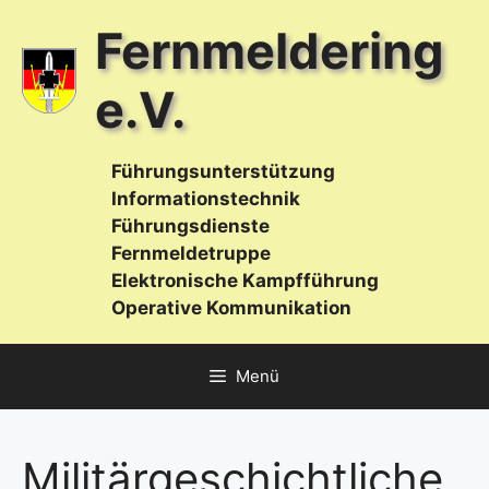
Zum
Fernmeldering
Inhalt
springen
e.V.
Führungsunterstützung
Informationstechnik
Führungsdienste
Fernmeldetruppe
Elektronische Kampfführung
Operative Kommunikation
Menü
Militärgeschichtliche