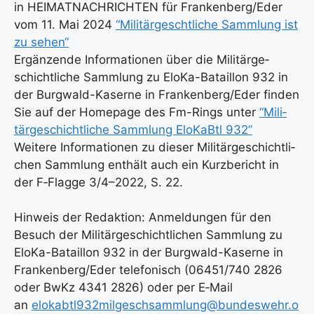
in HEIMATNACHRICHTEN für Frankenberg/Eder
vom 11. Mai 2024
“Mili­tär­gescht­li­che Samm­lung ist
zu sehen“
Ergän­zen­de Infor­ma­tio­nen über die Mili­tär­ge­
schicht­li­che Samm­lung zu Elo­Ka-Batail­lon 932 in
der Burg­wald-Kaser­ne in Frankenberg/Eder fin­den
Sie auf der Home­page des Fm-Rings unter
“Mili­
tär­ge­schicht­li­che Samm­lung EloK­a­Btl 932”
Wei­te­re Infor­ma­tio­nen zu die­ser Mili­tär­ge­schicht­li­
chen Samm­lung ent­hält auch ein Kurz­be­richt in
der F‑Flagge 3/4–2022, S. 22.
Hin­weis der Redak­ti­on: Anmel­dun­gen für den
Besuch der Mili­tär­ge­schicht­li­chen Samm­lung zu
Elo­Ka-Batail­lon 932 in der Burg­wald-Kaser­ne in
Frankenberg/Eder tele­fo­nisch (06451/740 2826
oder BwKz 4341 2826) oder per E‑Mail
an
elokabtl932milgeschsammlung@bundeswehr.o