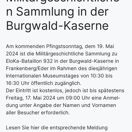
n Sammlung in der
Burgwald-Kaserne
Am kom­men­den Pfingst­sonn­tag, dem 19. Mai
2024 ist die Mili­tär­ge­schicht­li­che Samm­lung zu
Elo­Ka-Batail­lon 932 in der Burg­wald-Kaser­ne in
Frankenberg/Eder im Rah­men des dies­jäh­ri­gen
Inter­na­tio­na­len Muse­ums­ta­ges von 10:30 bis
16:30 Uhr öffent­lich zugäng­lich.
Der Ein­tritt ist kos­ten­los, jedoch ist bis spä­tes­tens
Frei­tag, 17. Mai 2024 um 09:00 Uhr eine Anmel­
dung unter Anga­be der Namen und Vor­na­men
aller Besu­cher erfor­der­lich.
Lesen Sie hier die ent­spre­chen­de Mel­dung