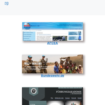
rg
AFCEA
Bundeswehr.de