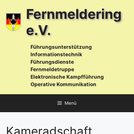
Zum
Fernmeldering
Inhalt
springen
e.V.
Führungsunterstützung
Informationstechnik
Führungsdienste
Fernmeldetruppe
Elektronische Kampfführung
Operative Kommunikation
Menü
Kameradschaft