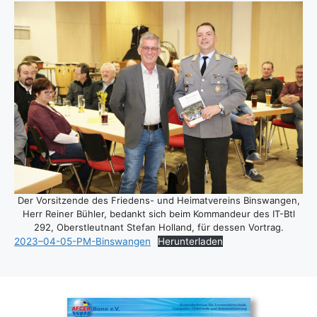
Der Vor­sit­zen­de des Frie­dens- und Hei­mat­ver­eins Bins­wan­gen,
Herr Rei­ner Büh­ler, bedankt sich beim Kom­man­deur des IT-Btl
292, Oberst­leut­nant Ste­fan Hol­land, für des­sen Vor­trag.
2023–04-05-PM-Binswangen
Her­un­ter­la­den