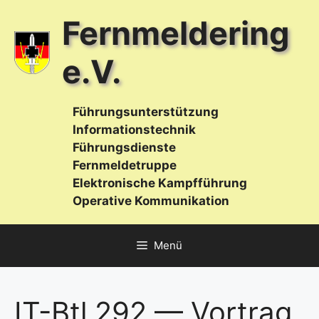
Zum
Fernmeldering
Inhalt
springen
e.V.
Führungsunterstützung
Informationstechnik
Führungsdienste
Fernmeldetruppe
Elektronische Kampfführung
Operative Kommunikation
Menü
IT-Btl 292 — Vortrag