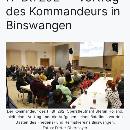
des Kommandeurs in
Binswangen
Der Kom­man­deur des IT-Btl 292, Oberst­leut­nant Ste­fan Hol­land,
hielt einen Vor­trag über die Auf­ga­ben sei­nes Batail­lons vor den
Gäs­ten des Frie­dens- und Hei­mat­ver­eins Bins­wan­gen.
Fotos: Die­ter Ober­may­er