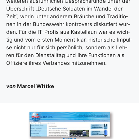
wei­te­ren aus­führ­li­chen Gesprächs­run­de unter der
Über­schrift „Deut­sche Sol­da­ten im Wan­del der
Zeit“, wor­in unter ande­rem Bräu­che und Tra­di­tio­
nen in der Bun­des­wehr kon­tro­vers dis­ku­tiert wur­
den. Für die IT-Pro­fis aus Kas­tellaun war es wich­
tig und vom ers­ten Moment klar, his­to­ri­sche Impul­
se nicht nur für sich per­sön­lich, son­dern als Leh­
ren für den Dienstall­tag und ihre Funk­tio­nen als
Offi­zie­re ihres Ver­ban­des mit­zu­neh­men.
von
Mar­cel Witt­ke