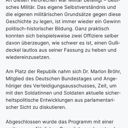
sches Mili­tär. Das eige­ne Selbst­ver­ständ­nis und
die eige­nen mili­tä­ri­schen Grund­sät­ze gegen die­se
Geschich­te zu legen, ist immer wie­der ein Gewinn
poli­tisch-his­to­ri­scher Bil­dung. Ganz prak­tisch
konn­ten sich bei­spiels­wei­se zwei Offi­zie­re sel­ber
davon über­zeu­gen, wie schwer es ist, einen Gull­i­
de­ckel laut­los aus sei­ner Fas­sung zu heben und
wie­der­ein­zu­set­zen.
Am Platz der Repu­blik nahm sich Dr. Mar­lon Bröhr,
Mit­glied des Deut­schen Bun­des­ta­ges und Ange­
hö­ri­ger des Ver­tei­di­gungs­aus­schus­ses, Zeit, um
mit den Sol­da­tin­nen und Sol­da­ten aktu­el­le sicher­
heits­po­li­ti­sche Ent­wick­lun­gen aus par­la­men­ta­ri­
scher Sicht zu dis­ku­tie­ren.
Abge­schlos­sen wur­de das Pro­gramm mit einer