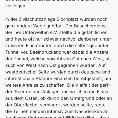
ver­fol­gen.
In der Zivil­schutz­an­la­ge Bloch­platz wur­den noch
ganz ande­re Wege greif­bar. Der Besu­cher­dienst
Ber­li­ner Unter­wel­ten e.V. stell­te die gefähr­li­chen
und heu­te oft nur schwer nach­voll­zieh­ba­ren unter­
ir­di­schen Flucht­rou­ten durch die selbst gebau­ten
Tun­nel vor. Beein­dru­ckend war dabei die Anzahl
der Tun­nel, wel­che sowohl von Ost nach West, als
auch von West nach Ost gegra­ben wur­den. Auf
west­deut­scher Sei­te wur­den durch deut­sche und
inter­na­tio­na­le Akteu­re Finan­zen bereit­ge­stellt, um
wei­te­re Anrei­ze zu schaf­fen. Die Viel­falt der per­fi­
den Sper­ren und Anla­gen, mit wel­chen die Flucht
aus dem Osten, ob durch den Unter­grund oder an
der Ober­flä­che, ver­hin­dert wer­den soll­te, reg­te
die Teil­neh­men­den inten­siv zum Nach­den­ken an.
An die­sen Ver­bre­chen war Mili­tär betei­ligt – deut­