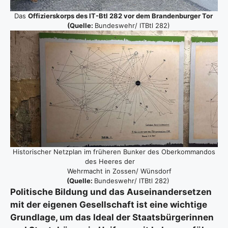
Das
Offi­ziers­korps des
IT-Btl 282 vor dem Bran­den­bur­ger Tor
(Quel­le:
Bundeswehr/ ITBtl 282)
His­to­ri­scher Netz­plan im frü­he­ren Bun­ker des Ober­kom­man­dos
des Hee­res der
Wehr­macht in Zossen/ Wüns­dorf
(Quel­le:
Bundeswehr/ ITBtl 282)
Poli­ti­sche Bil­dung und das Aus­ein­an­der­set­zen
mit der eige­nen Gesell­schaft ist eine wich­ti­ge
Grund­la­ge, um das Ide­al der Staats­bür­ge­rin­nen