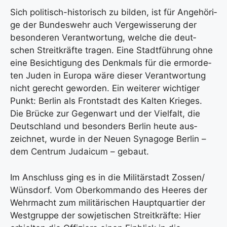
Sich poli­tisch-his­to­risch zu bil­den, ist für Ange­hö­ri­
ge der Bun­des­wehr auch Ver­ge­wis­se­rung der
beson­de­ren Ver­ant­wor­tung, wel­che die deut­
schen Streit­kräf­te tra­gen. Eine Stadt­füh­rung ohne
eine Besich­ti­gung des Denk­mals für die ermor­de­
ten Juden in Euro­pa wäre die­ser Ver­ant­wor­tung
nicht gerecht gewor­den. Ein wei­te­rer wich­ti­ger
Punkt: Ber­lin als Front­stadt des Kal­ten Krie­ges.
Die Brü­cke zur Gegen­wart und der Viel­falt, die
Deutsch­land und beson­ders Ber­lin heu­te aus­
zeich­net, wur­de in der Neu­en Syn­ago­ge Ber­lin –
dem Cen­trum Judai­cum – gebaut.
Im Anschluss ging es in die Mili­tär­stadt Zossen/
Wüns­dorf. Vom Ober­kom­man­do des Hee­res der
Wehr­macht zum mili­tä­ri­schen Haupt­quar­tier der
West­grup­pe der sowje­ti­schen Streit­kräf­te: Hier