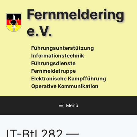
Zum
Fernmeldering
Inhalt
springen
e.V.
Führungsunterstützung
Informationstechnik
Führungsdienste
Fernmeldetruppe
Elektronische Kampfführung
Operative Kommunikation
Menü
IT-Btl 282 —