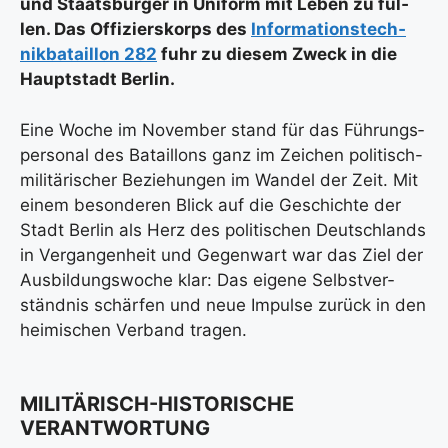
und Staats­bür­ger in Uni­form mit Leben zu fül­
len. Das Offi­ziers­korps des
Infor­ma­ti­ons­tech­
nik­ba­tail­lon 282
fuhr zu die­sem Zweck in die
Haupt­stadt Ber­lin.
Eine Woche im Novem­ber stand für das Füh­rungs­
per­so­nal des Batail­lons ganz im Zei­chen poli­tisch-
mili­tä­ri­scher Bezie­hun­gen im Wan­del der Zeit. Mit
einem beson­de­ren Blick auf die Geschich­te der
Stadt Ber­lin als Herz des poli­ti­schen Deutsch­lands
in Ver­gan­gen­heit und Gegen­wart war das Ziel der
Aus­bil­dungs­wo­che klar: Das eige­ne Selbst­ver­
ständ­nis schär­fen und neue Impul­se zurück in den
hei­mi­schen Ver­band tra­gen.
MILITÄRISCH-HISTORISCHE
VERANTWORTUNG