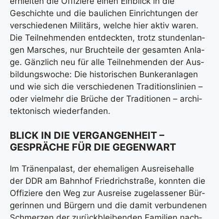
erhiel­ten die Offi­zie­re einen Ein­blick in die
Geschich­te und die bau­li­chen Ein­rich­tun­gen der
ver­schie­de­nen Mili­tärs, wel­che hier aktiv waren.
Die Teil­neh­men­den ent­deck­ten, trotz stun­den­lan­
gen Mar­sches, nur Bruch­tei­le der gesam­ten Anla­
ge. Gänz­lich neu für alle Teil­neh­men­den der Aus­
bil­dungs­wo­che: Die his­to­ri­schen Bun­ker­an­la­gen
und wie sich die ver­schie­de­nen Tra­di­ti­ons­li­ni­en –
oder viel­mehr die Brü­che der Tra­di­tio­nen – archi­
tek­to­nisch wie­der­fan­den.
BLICK IN DIE VERGANGENHEIT –
GESPRÄCHE FÜR DIE GEGENWART
Im Trä­nen­pa­last, der ehe­ma­li­gen Aus­rei­se­hal­le
der DDR am Bahn­hof Fried­rich­stra­ße, konn­ten die
Offi­zie­re den Weg zur Aus­rei­se zuge­las­se­ner Bür­
ge­rin­nen und Bür­gern und die damit ver­bun­de­nen
Schmer­zen der zurück­blei­ben­den Fami­li­en nach­