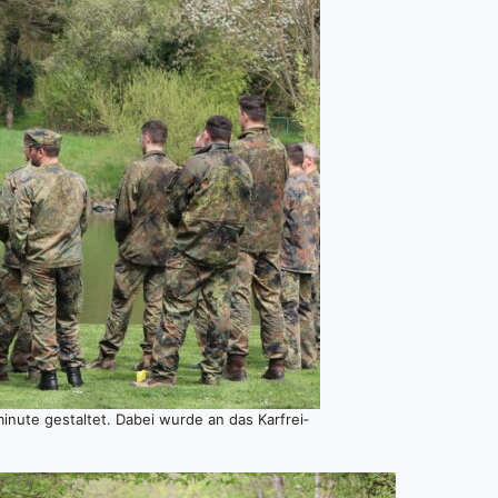
­nu­te gestal­tet. Dabei wur­de an das Kar­frei­