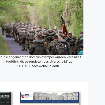
h die soge­nann­ten Kom­pa­nie­wim­pel wur­den ver­ein­zelt
mit­ge­führt, die­se run­de­ten das „Marsch­bild“ ab.
FOTO: Bundeswehr/Heidorn