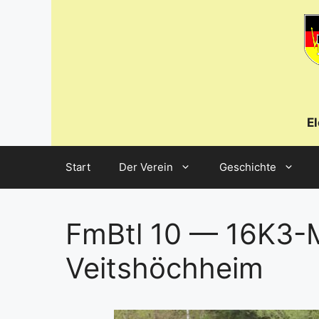
Zum
Inhalt
springen
E
Start
Der Verein
Geschichte
FmBtl 10 — 16K3-M
Veitshöchheim