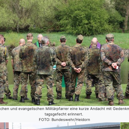
en und evan­ge­li­schen Mili­tär­pfar­rer eine kur­ze Andacht mit Gedenk­mi
tags­ge­fecht erin­nert.
FOTO: Bundeswehr/Heidorn