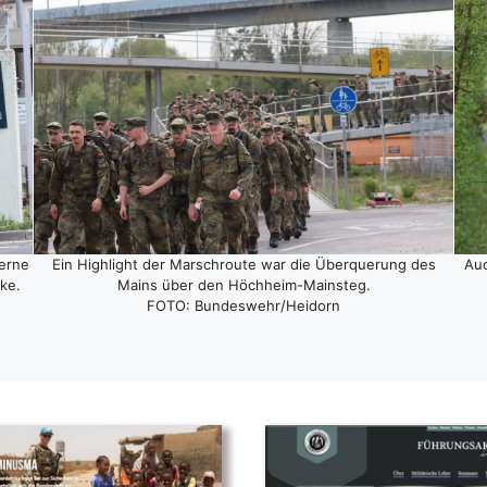
er­ne
Ein High­light der Marsch­rou­te war die Über­que­rung des
Auc
cke.
Mains über den Höch­heim-Main­steg.
FOTO: Bundeswehr/Heidorn