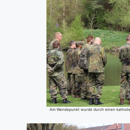
Am Wen­de­punkt wur­de durch einen katho­li­sch