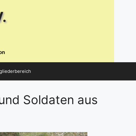
.
on
gliederbereich
und Soldaten aus