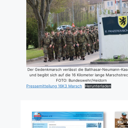
Der Gedenk­marsch ver­lässt die Bal­tha­sar-Neu­mann-Kas
und begibt sich auf die 16 Kilo­me­ter lan­ge Marsch­stre­
FOTO: Bundeswehr/Heidorn
Pres­se­mit­tei­lung 16K3 Marsch
Her­un­ter­la­den