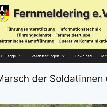
Fernmeldering e.V
Führungsunterstützung – Informationstechnik
Führungsdienste – Fernmeldetruppe
lektronische Kampfführung – Operative Kommunikati
F‑Flagge
Veranstaltungen
Download
Mit
arsch der Soldatinnen 