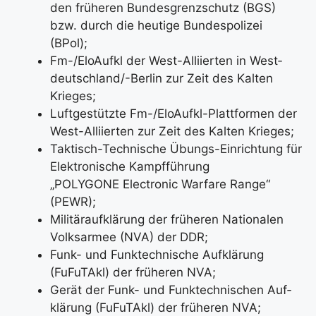
den frü­he­ren Bun­des­grenz­schutz (BGS)
bzw. durch die heu­ti­ge Bun­des­po­li­zei
(BPol);
Fm-/El­o­Auf­kl der West-Alli­ier­ten in West­
deutsch­lan­d/-Ber­lin zur Zeit des Kal­ten
Krie­ges;
Luft­ge­stütz­te Fm-/El­o­Auf­kl-Platt­for­men der
West-Alli­ier­ten zur Zeit des Kal­ten Krie­ges;
Tak­tisch-Tech­ni­sche Übungs-Ein­rich­tung für
Elek­tro­ni­sche Kampf­füh­rung
„POLYGONE Elec­tro­nic War­fa­re Ran­ge“
(PEWR);
Mili­tär­auf­klä­rung der frü­he­ren Natio­na­len
Volks­ar­mee (NVA) der DDR;
Funk- und Funk­tech­ni­sche Auf­klä­rung
(FuFu­TAkl) der frü­he­ren NVA;
Gerät der Funk- und Funk­tech­ni­schen Auf­
klä­rung (FuFu­TAkl) der frü­he­ren NVA;