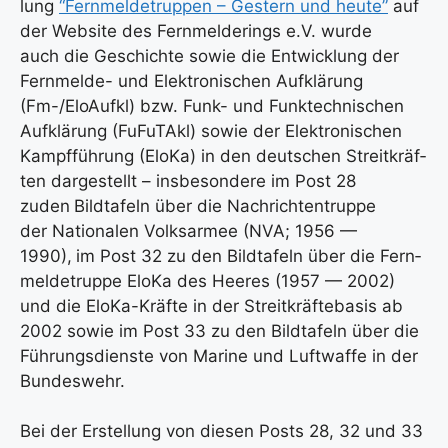
lung
“Fern­mel­de­trup­pen – Ges­tern und heu­te”
auf
der Web­site des Fern­mel­de­rings e.V. wur­de
auch die Geschich­te sowie die Ent­wick­lung der
Fern­mel­de- und Elek­tro­ni­schen Auf­klä­rung
(Fm-/El­o­Auf­kl) bzw. Funk- und Funk­tech­ni­schen
Auf­klä­rung (FuFu­TAkl) sowie der Elek­tro­ni­schen
Kampf­füh­rung (Elo­Ka) in den deut­schen Streit­kräf­
ten dar­ge­stellt – ins­be­son­de­re im Post 28
zuden
Bild­ta­feln über die Nach­rich­ten­trup­pe
der Natio­na­len Volks­ar­mee (NVA; 1956 —
1990),
im Post 32 zu den Bild­ta­feln über die Fern­
mel­de­trup­pe Elo­Ka des Hee­res (1957 — 2002)
und die Elo­Ka-Kräf­te in der Streit­kräf­te­ba­sis ab
2002 sowie im Post 33 zu den Bild­ta­feln über die
Füh­rungs­diens­te von Mari­ne und Luft­waf­fe in der
Bun­des­wehr.
Bei der Erstel­lung von die­sen Posts 28, 32 und 33