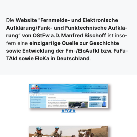
Die
Web­site “Fern­mel­de- und Elek­tro­ni­sche
Auf­klä­run­g/­Funk- und Funk­tech­ni­sche Auf­klä­
rung”
von OStFw a.D. Man­fred Bisch­off
ist inso­
fern eine
ein­zig­ar­ti­ge Quel­le zur Geschich­te
sowie Ent­wick­lung der Fm-/El­o­Auf­kl bzw. FuFu­
TAkl sowie Elo­Ka in Deutsch­land
.
AFCEA