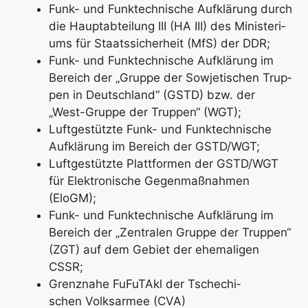
Funk- und Funk­tech­ni­sche Auf­klä­rung durch
die Haupt­ab­tei­lung III (HA III) des Minis­te­ri­
ums für Staats­si­cher­heit (MfS) der DDR;
Funk- und Funk­tech­ni­sche Auf­klä­rung im
Bereich der „Grup­pe der Sowje­ti­schen Trup­
pen in Deutsch­land“ (GSTD) bzw. der
„West-Grup­pe der Trup­pen“ (WGT);
Luft­ge­stütz­te Funk- und Funk­tech­ni­sche
Auf­klä­rung im Bereich der GSTD/WGT;
Luft­ge­stütz­te Platt­for­men der GSTD/WGT
für Elek­tro­ni­sche Gegen­maß­nah­men
(EloGM);
Funk- und Funk­tech­ni­sche Auf­klä­rung im
Bereich der „Zen­tra­len Grup­pe der Trup­pen“
(ZGT) auf dem Gebiet der ehe­ma­li­gen
CSSR;
Grenz­na­he FuFu­TAkl der Tsche­chi­
schen Volks­ar­mee (CVA)