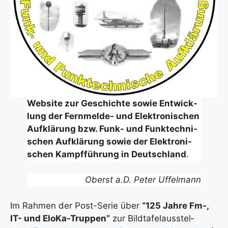
Web­site zur Geschich­te sowie Ent­wick­
lung der Fern­mel­de- und Elek­tro­ni­schen
Auf­klä­rung bzw. Funk- und Funk­tech­ni­
schen Auf­klä­rung sowie der Elek­tro­ni­
schen Kampf­füh­rung in Deutsch­land
.
Oberst a.D. Peter Uffel­mann
Im Rah­men der Post-Serie über
“125 Jah­re Fm‑,
IT- und Elo­Ka-Trup­pen”
zur Bild­ta­fel­aus­stel­