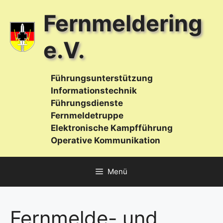
Zum
Fernmeldering
Inhalt
springen
e.V.
Führungsunterstützung
Informationstechnik
Führungsdienste
Fernmeldetruppe
Elektronische Kampfführung
Operative Kommunikation
Menü
Fernmelde- und