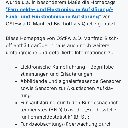
wur­de u.a. in beson­de­rem Maße die Home­page
“Fern­mel­de- und Elek­tro­ni­sche Auf­klä­run­g/­
Funk- und Funk­tech­ni­sche Auf­klä­rung”
von
OStFw a.D. Man­fred Bisch­off als Quel­le genutzt.
Die­se Home­page von OStFw a.D. Man­fred Bisch­
off ent­hält dar­über hin­aus auch noch wei­te­re
umfang­rei­che und detail­lier­te Infor­ma­tio­nen zu
Elek­tro­ni­sche Kampf­füh­rung – Begriffs­be­
stim­mun­gen und Erläu­te­run­gen;
Abbil­den­de und signal­er­fas­sen­de Sen­so­ren
sowie Sen­so­ren zur Akus­ti­schen Auf­klä­
rung;
Funk­auf­klä­rung durch den Bun­des­nach­rich­
ten­diens­tes (BND) bzw. die „Bun­des­stel­le
für Fern­mel­de­sta­tis­tik“ (BFSt);
Funk­be­ob­ach­tun­g/-über­wa­chung durch