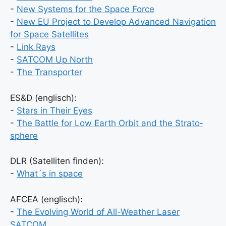
-
New Sys­tems for the Space Force
-
New EU Pro­ject to Deve­lop Advan­ced Navi­ga­ti­on
for Space Satel­li­tes
-
Link Rays
-
SATCOM Up North
-
The Trans­por­ter
ES&D (eng­lisch):
-
Stars in Their Eyes
-
The Batt­le for Low Earth Orbit and the Stra­to­
sphe­re
DLR (Satel­li­ten fin­den):
-
What´s in space
AFCEA (eng­lisch):
-
The Evol­ving World of All-Wea­ther Laser
SATCOM