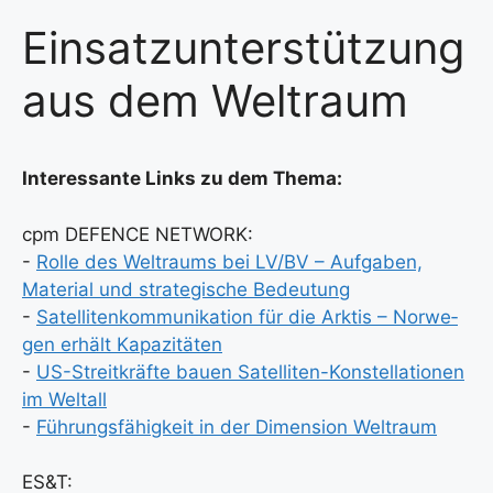
Einsatzunterstützung
aus dem Weltraum
Inter­es­san­te Links zu dem The­ma:
cpm DEFENCE NETWORK:
-
Rol­le des Welt­raums bei LV/BV – Auf­ga­ben,
Mate­ri­al und stra­te­gi­sche Bedeu­tung
-
Satel­li­ten­kom­mu­ni­ka­ti­on für die Ark­tis – Nor­we­
gen erhält Kapa­zi­tä­ten
-
US-Streit­kräf­te bau­en Satel­li­ten-Kon­stel­la­tio­nen
im Welt­all
-
Füh­rungs­fä­hig­keit in der Dimen­si­on Welt­raum
ES&T: