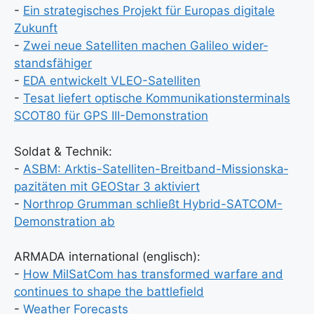
-
Ein stra­te­gi­sches Pro­jekt für Euro­pas digi­ta­le
Zukunft
-
Zwei neue Satel­li­ten machen Gali­leo wider­
stands­fä­hi­ger
-
EDA ent­wi­ckelt VLEO-Satel­li­ten
-
Tesat lie­fert opti­sche Kom­mu­ni­ka­ti­ons­ter­mi­nals
SCOT80 für GPS III-Demons­tra­ti­on
Sol­dat & Tech­nik:
-
ASBM: Ark­tis-Satel­li­ten-Breit­band-Mis­si­ons­ka­
pa­zi­tä­ten mit GEO­Star 3 akti­viert
-
Nor­throp Grum­man schließt Hybrid-SAT­COM-
Demons­tra­ti­on ab
ARMADA inter­na­tio­nal (eng­lisch):
-
How Mil­Sat­Com has trans­for­med war­fa­re and
con­ti­nues to shape the batt­le­field
-
Wea­ther Fore­casts