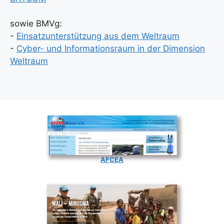
sowie BMVg:
-
Ein­satz­un­ter­stüt­zung aus dem Welt­raum
-
Cyber- und Infor­ma­ti­ons­raum in der Dimen­si­on
Welt­raum
AFCEA