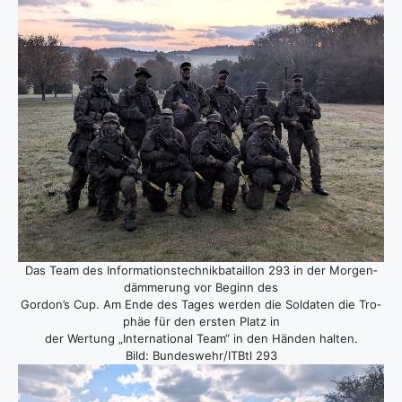
Das Team des Infor­ma­ti­ons­tech­nik­ba­tail­lon 293 in der Mor­gen­
däm­me­rung vor Beginn des
Gordon’s Cup. Am Ende des Tages wer­den die Sol­da­ten die Tro­
phäe für den ers­ten Platz in
der Wer­tung „Inter­na­tio­nal Team“ in den Hän­den hal­ten.
Bild: Bundeswehr/ITBtl 293