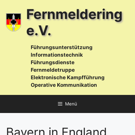
Zum
Fernmeldering
Inhalt
springen
e.V.
Führungsunterstützung
Informationstechnik
Führungsdienste
Fernmeldetruppe
Elektronische Kampfführung
Operative Kommunikation
Menü
Bayern in England