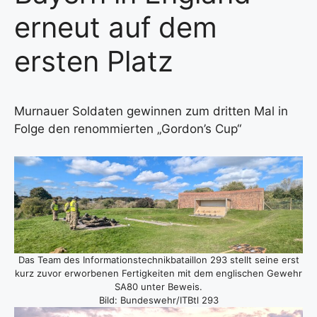
erneut auf dem
ersten Platz
Mur­nau­er Sol­da­ten gewin­nen zum drit­ten Mal in
Fol­ge den renom­mier­ten „Gordon’s Cup“
Das Team des Infor­ma­ti­ons­tech­nik­ba­tail­lon 293 stellt sei­ne erst
kurz zuvor erwor­be­nen Fer­tig­kei­ten mit dem eng­li­schen Gewehr
SA80 unter Beweis.
Bild: Bundeswehr/ITBtl 293