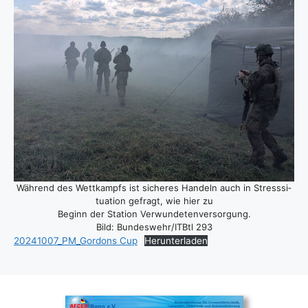
Wäh­rend des Wett­kampfs ist siche­res Han­deln auch in Stress­si­
tua­ti­on gefragt, wie hier zu
Beginn der Sta­ti­on Ver­wun­de­ten­ver­sor­gung.
Bild: Bundeswehr/ITBtl 293
20241007_PM_Gordons Cup
Her­un­ter­la­den