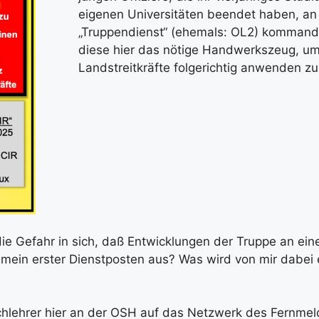
ei­ge­nen Uni­ver­si­tä­ten been­det haben, a
„Trup­pen­dienst“ (ehe­mals: OL2) kom­man­die
die­se hier das nöti­ge Hand­werks­zeug, um
Land­streit­kräf­te fol­ge­rich­tig anwen­den z
 die Gefahr in sich, daß Ent­wick­lun­gen der Trup­pe an ei
 mein ers­ter Dienst­pos­ten aus? Was wird von mir dabei 
fach­leh­rer hier an der OSH auf das Netz­werk des Fern­mel­