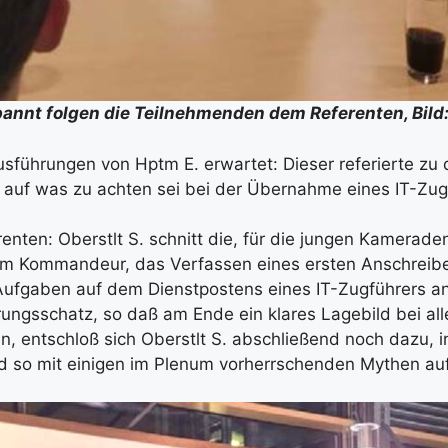
nnt fol­gen die Teil­neh­men­den dem Refe­ren­ten, Bil
üh­run­gen von Hptm E. erwar­tet: Die­ser refe­rier­te zu d
, auf was zu ach­ten sei bei der Über­nah­me eines IT-Zu
­ren­ten: Oberstlt S. schnitt die, für die jun­gen Kame­ra­d
eim Kom­man­deur, das Ver­fas­sen eines ers­ten Anschrei­be
Auf­ga­ben auf dem Dienst­pos­tens eines IT-Zug­füh­rers 
­rungs­schatz, so daß am Ende ein kla­res Lage­bild bei al
n, ent­schloß sich Oberstlt S. abschlie­ßend noch dazu, in
nd so mit eini­gen im Ple­num vor­herr­schen­den Mythen auf