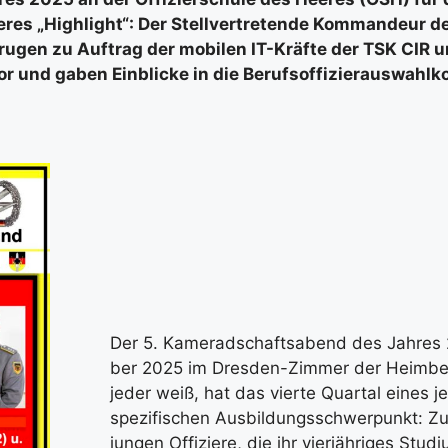
­res „High­light“: Der Stell­ver­tre­ten­de Kom­man­deur 
2 tru­gen zu Auf­trag der mobi­len IT-Kräf­te der TSK CIR 
 und gaben Ein­bli­cke in die Berufs­of­fi­zier­aus­wahl­ko
Der 5. Kame­rad­schafts­abend des Jah­re
ber 2025 im Dres­den-Zim­mer der Heim­be­tr
jeder weiß, hat das vier­te Quar­tal eines
spe­zi­fi­schen Aus­bil­dungs­schwer­punkt: 
jun­gen Offi­zie­re, die ihr vier­jäh­ri­ges St