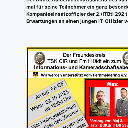
mal für sei­ne Teil­neh­mer ein ganz beson­de
Kom­pa­nie­ein­satz­of­fi­zier der 2./ITBtl 29
Erwar­tun­gen an einen jun­gen IT-Offi­zier vor