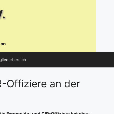
.
ion
gliederbereich
Offiziere an der
ie Fern­mel­de- und CIR-Offi­zie­re bot dies­