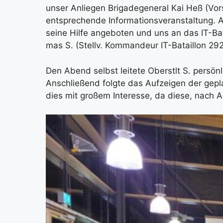
unser Anlie­gen Bri­ga­de­ge­ne­ral Kai Heß (Vor­
ent­spre­chen­de Infor­ma­ti­ons­ver­an­stal­tu
sei­ne Hil­fe ange­bo­ten und uns an das IT-Bata
mas S. (Stellv. Kom­man­deur IT-Batail­lon 292)
Den Abend selbst lei­te­te Oberstlt S. per­sön­l
Anschlie­ßend folg­te das Auf­zei­gen der geplan
dies mit gro­ßem Inter­es­se, da die­se, nach Ab