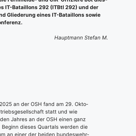
des IT-Batail­lons 292 (ITBtl 292) und der
und Glie­de­rung eines IT-Batail­lons sowie
n­fe­renz.
Haupt­mann Ste­fan M.
s 2025 an der OSH fand am 29. Okto­
iebs­ge­sell­schaft statt und wie
 jeden Jah­res an der OSH einen ganz
Zu Beginn die­ses Quar­tals wer­den die
u­di­um an einer der bei­den bun­des­wehr­