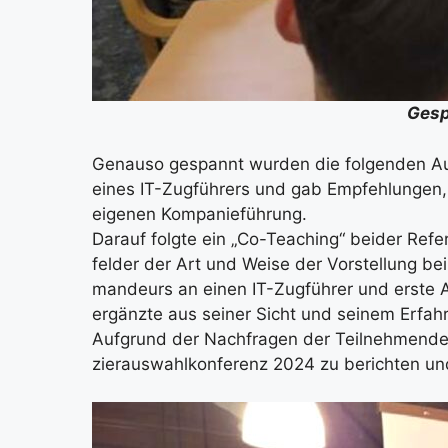
Gespa
Genau­so gespannt wur­den die fol­gen­den Aus­f
eines IT-Zug­füh­rers und gab Emp­feh­lun­gen
eige­nen Kom­pa­nie­füh­rung.
Dar­auf folg­te ein „Co-Tea­ching“ bei­der Refe
fel­der der Art und Wei­se der Vor­stel­lung b
man­deurs an einen IT-Zug­füh­rer und ers­te 
ergänz­te aus sei­ner Sicht und sei­nem Erfah
Auf­grund der Nach­fra­gen der Teil­neh­men­de
zier­aus­wahl­kon­fe­renz 2024 zu berich­ten u