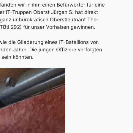
, fan­den wir in ihm einen Befür­wor­ter für eine
der IT-Trup­pen Oberst Jür­gen S. hat direkt
r ganz unbü­ro­kra­tisch Oberst­leut­nant Tho­
/ITBtl 292) für unser Vor­ha­ben gewin­nen.
wie die Glie­de­rung eines IT-Batail­lons vor.
den Jah­re. Die jun­gen Offi­zie­re ver­folg­ten
n sein könn­ten.