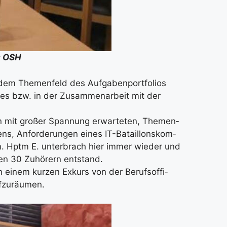
d: OSH
em The­men­feld des Auf­ga­ben­port­fo­li­os
ges bzw. in der Zusam­men­ar­beit mit der
en mit gro­ßer Span­nung erwar­te­ten, The­men­
ns, Anfor­de­run­gen eines IT-Batail­lons­kom­
an. Hptm E. unter­brach hier immer wie­der und
len 30 Zuhö­rern ent­stand.
 einem kur­zen Exkurs von der Berufs­of­fi­
­zu­räu­men.