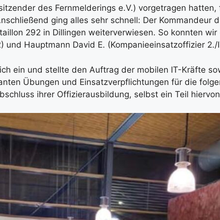
sit­zen­der des Fern­mel­de­rings e.V.) vor­ge­tra­gen hat­ten
ng. Anschlie­ßend ging alles sehr schnell: Der Kom­man­deur 
il­lon 292 in Dil­lin­gen wei­ter­ver­wie­sen. So konn­ten wi
 und Haupt­mann David E. (Kom­pa­nie­ein­satz­of­fi­zier 2.
ich ein und stell­te den Auf­trag der mobi­len IT-Kräf­te so
­ten Übun­gen und Ein­satz­ver­pflich­tun­gen für die fol­gen­
schluss ihrer Offi­zier­aus­bil­dung, selbst ein Teil hier­vo