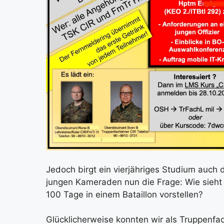
Jedoch birgt ein vier­jäh­ri­ges Stu­di­um auch
jun­gen Kame­ra­den nun die Fra­ge: Wie sieht
100 Tage in einem Batail­lon vor­stel­len?
Glück­li­cher­wei­se konn­ten wir als Trup­pen­