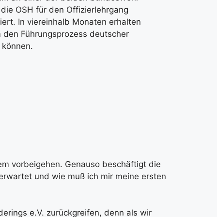
n die OSH für den Offi­zier­lehr­gang
rt. In vier­ein­halb Mona­ten erhal­ten
 den Füh­rungs­pro­zess deut­scher
u kön­nen.
nem vor­bei­ge­hen. Genau­so beschäf­tigt die
erwar­tet und wie muß ich mir mei­ne ers­ten
de­rings e.V. zurück­grei­fen, denn als wir