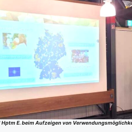
 Hptm E. beim Auf­zei­gen von Ver­wen­dungs­mög­lich­kei