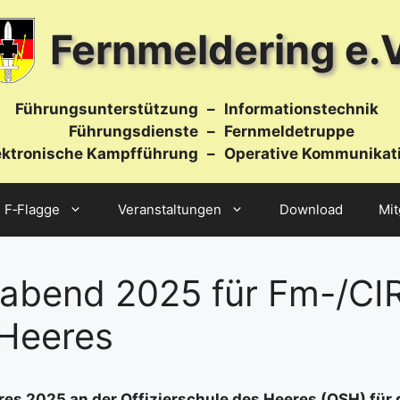
Fernmeldering e.V
Führungsunterstützung
–
Informationstechnik
Führungsdienste
–
Fernmeldetruppe
ektronische Kampfführung
–
Operative Kommunikat
F‑Flagge
Veranstaltungen
Download
Mit
abend 2025 für Fm-/CIR-
 Heeres
es 2025 an der Offi­zier­schu­le des Hee­res (OSH) für d