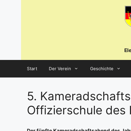
Zum
Inhalt
springen
El
Start
Der Verein
Geschichte
5. Kameradschafts
Offizierschule des
Der fünf­te Kame­rad­schafts­abend des Jah­r