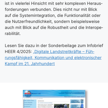
ist in vie­ler­lei Hin­sicht mit sehr kom­ple­xen Her­aus­
for­de­run­gen ver­bun­den. Dies nicht nur mit Blick
auf die Sys­tem­in­te­gra­ti­on, die Funk­tio­na­li­tät oder
die Nut­zer­freund­lich­keit, son­dern bei­spiels­wei­se
auch mit Blick auf die Robust­heit und die Inter­ope­
ra­bi­li­tät.
Lesen Sie dazu in der Son­der­bei­la­ge zum Info­brief
HEER 4/2025:
„Digi­ta­le Land­streit­kräf­te – Füh­
rungs­fä­hig­keit, Kom­mu­ni­ka­ti­on und elek­tro­ni­scher
Kampf im 21. Jahr­hun­dert